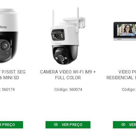
P/SIST. SEG
CAMERA VIDEO WI-FI IM9 +
VIDEO P
6 MINI SD
FULL COLOR
RESIDENCIAL 
: 560174
Código: 560074
Código:
R PREÇO
VER PREÇO
VER