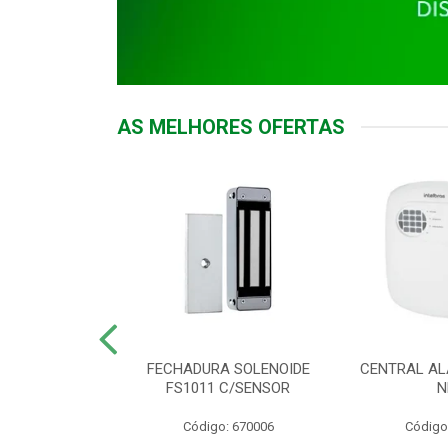
AS MELHORES OFERTAS
DOR ACESSO
FECHADURA SOLENOIDE
CENTRAL AL
 5531 MF EX
FS1011 C/SENSOR
N
: 900018
Código: 670006
Código