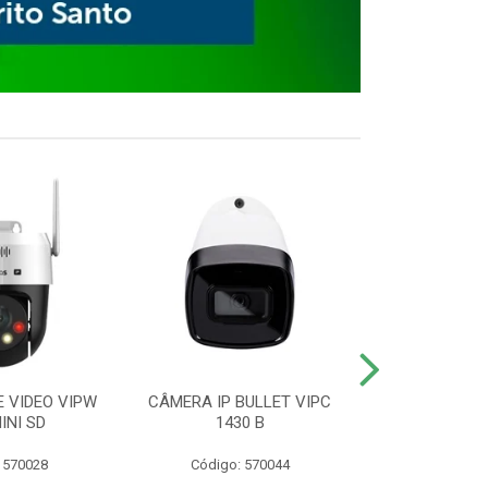
E VIDEO VIPW
CÂMERA IP BULLET VIPC
GRAVADOR 
INI SD
1430 B
MHDX 3
 570028
Código: 570044
Código: