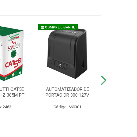
COMPRE E GANHE
UTTI CAT5E
AUTOMATIZADOR DE
CAMERA P/ S
HZ 305M PT
PORTÃO DR 300 127V
1220 BU
: 2463
Código: 660301
Código: