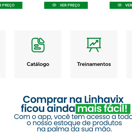
R PREÇO
VER PREÇO
VER