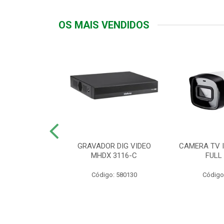
OS MAIS VENDIDOS
TTIV 600VA-
GRAVADOR DIG VIDEO
CAMERA TV I
20V
MHDX 3116-C
FULL
: 822200
Código: 580130
Código