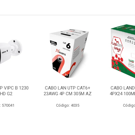
P VIPC B 1230
CABO LAN UTP CAT6+
CABO LAND
 HD G2
23AWG 4P CM 305M AZ
4PX24 100M
: 570041
Código: 4035
Código