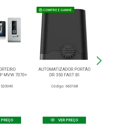
COMPRE E GANHE
ORTEIRO
AUTOMATIZADOR PORTÃO
SENSOR ATIVO
IP MVW 7070+
DR 350 FAST BI
 520040
Código: 660168
Código:
 PREÇO
VER PREÇO
VER