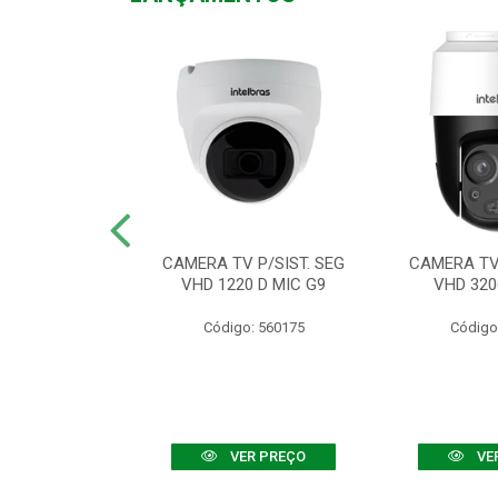
TV VHD 3520 D
CAMERA TV P/SIST. SEG
CAMERA TV 
 COLOR+
VHD 1220 D MIC G9
VHD 320
: 560108
Código: 560175
Código
R PREÇO
VER PREÇO
VE