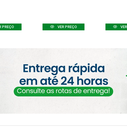
R PREÇO
VER PREÇO
VER