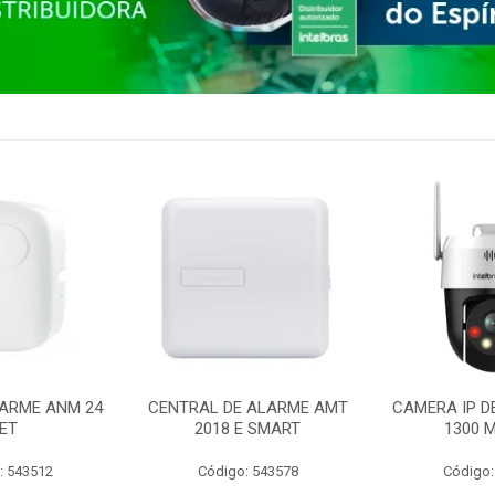
ARME ANM 24
CENTRAL DE ALARME AMT
CAMERA IP D
ET
2018 E SMART
1300 M
: 543512
Código: 543578
Código: