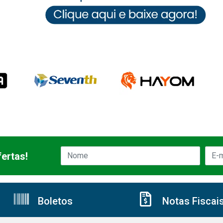
ertas!
Boletos
Notas Fiscai