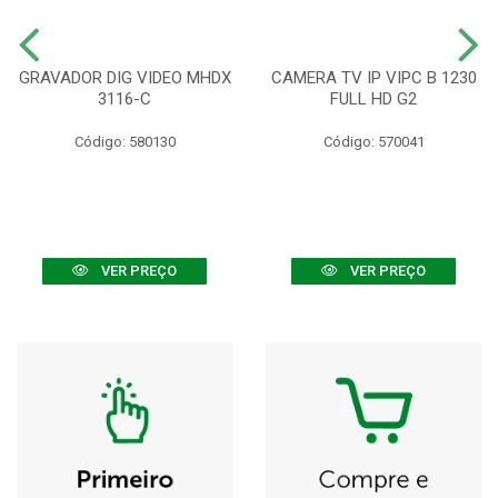
GRAVADOR DIG VIDEO MHDX
CAMERA TV IP VIPC B 1230
3116-C
FULL HD G2
Código: 580130
Código: 570041
VER PREÇO
VER PREÇO