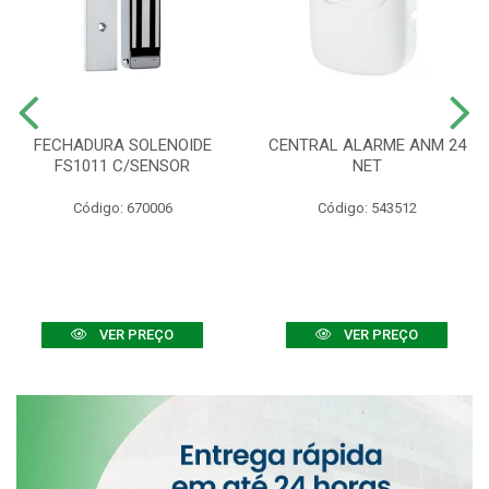
FECHADURA SOLENOIDE
CENTRAL ALARME ANM 24
FS1011 C/SENSOR
NET
Código: 670006
Código: 543512
VER PREÇO
VER PREÇO