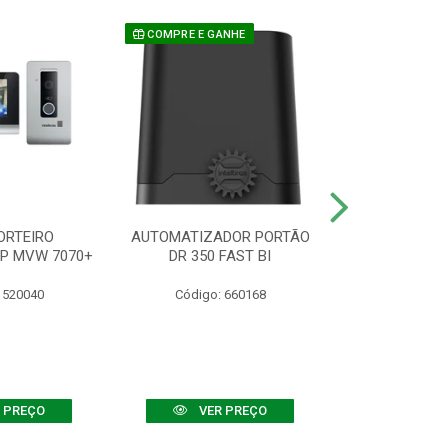
COMPRE E GANHE
ORTEIRO
AUTOMATIZADOR PORTÃO
SENSOR ATIVO
IP MVW 7070+
DR 350 FAST BI
 520040
Código: 660168
Código:
 PREÇO
VER PREÇO
VER