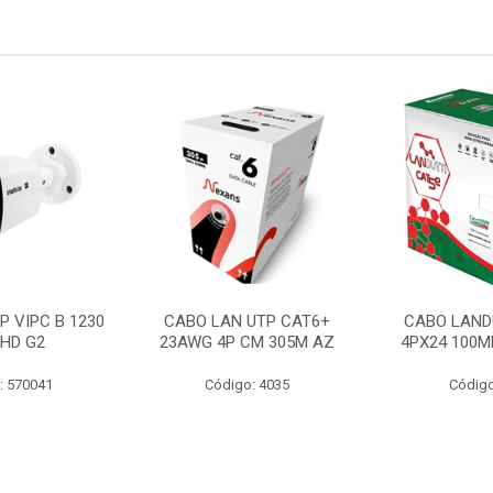
P VIPC B 1230
CABO LAN UTP CAT6+
CABO LAND
 HD G2
23AWG 4P CM 305M AZ
4PX24 100M
: 570041
Código: 4035
Código