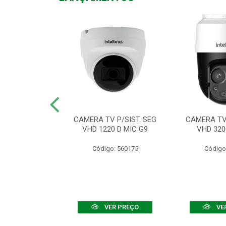
TV VHD 3520 D
CAMERA TV P/SIST. SEG
CAMERA TV 
 COLOR+
VHD 1220 D MIC G9
VHD 320
: 560108
Código: 560175
Código
R PREÇO
VER PREÇO
VE