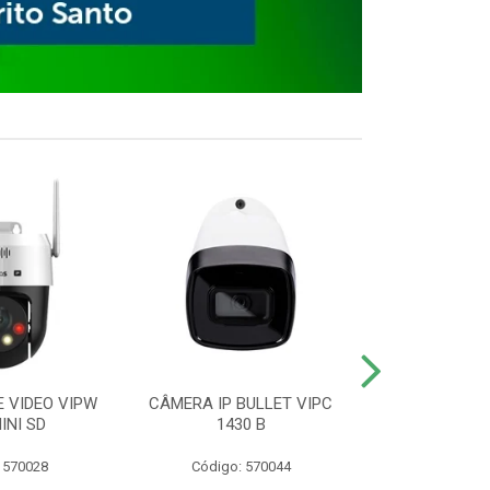
E VIDEO VIPW
CÂMERA IP BULLET VIPC
GRAVADOR 
INI SD
1430 B
MHDX 3
 570028
Código: 570044
Código: