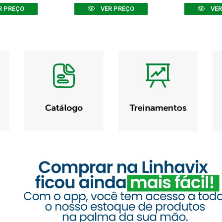
R PREÇO
VER PREÇO
VER