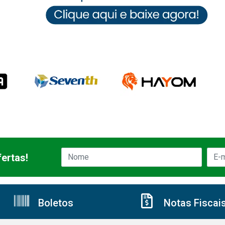
ertas!
Boletos
Notas Fiscai