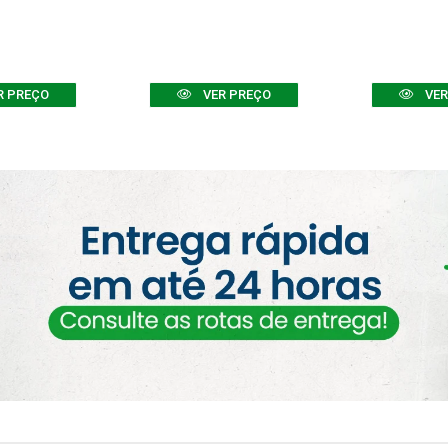
R PREÇO
VER PREÇO
VER