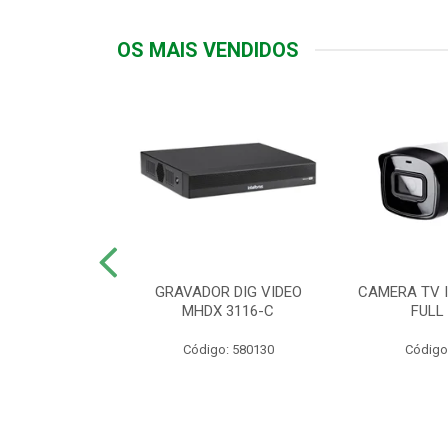
OS MAIS VENDIDOS
TTIV 600VA-
GRAVADOR DIG VIDEO
CAMERA TV I
20V
MHDX 3116-C
FULL
: 822200
Código: 580130
Código