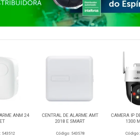
ARME ANM 24
CENTRAL DE ALARME AMT
CAMERA IP D
ET
2018 E SMART
1300 M
: 543512
Código: 543578
Código: