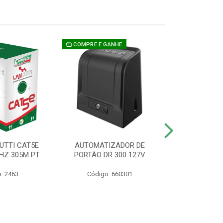
COMPRE E GANHE
UTTI CAT5E
AUTOMATIZADOR DE
CAMERA P/ S
HZ 305M PT
PORTÃO DR 300 127V
1220 BU
: 2463
Código: 660301
Código: