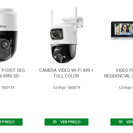
P/SIST. SEG
CAMERA VIDEO WI-FI IM9 +
VIDEO P
6 MINI SD
FULL COLOR
RESIDENCIAL 
: 560174
Código: 560074
Código:
R PREÇO
VER PREÇO
VER