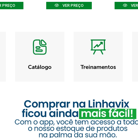
R PREÇO
VER PREÇO
VER