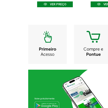
R PREÇO
VER PREÇO
VE