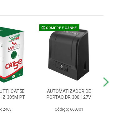
COMPRE E GANHE
UTTI CAT5E
AUTOMATIZADOR DE
CAMERA P/ S
HZ 305M PT
PORTÃO DR 300 127V
1220 BU
: 2463
Código: 660301
Código: