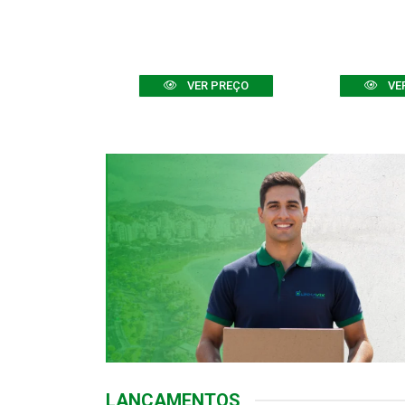
R PREÇO
VER PREÇO
VE
LANÇAMENTOS