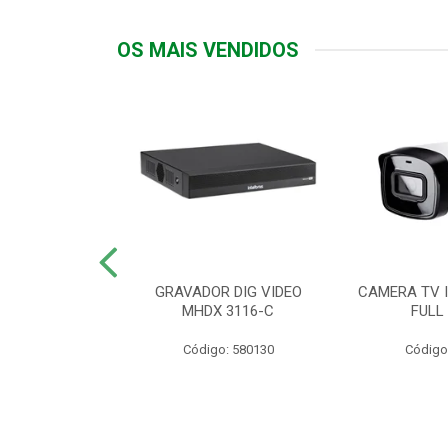
OS MAIS VENDIDOS
TTIV 600VA-
GRAVADOR DIG VIDEO
CAMERA TV I
20V
MHDX 3116-C
FULL
: 822200
Código: 580130
Código