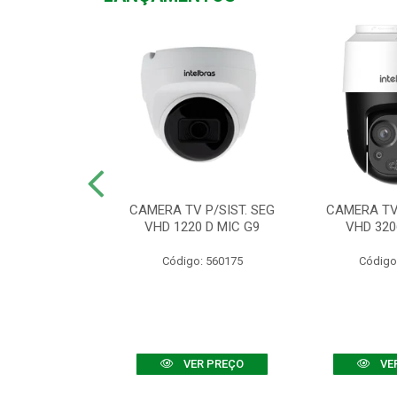
TV VHD 3520 D
CAMERA TV P/SIST. SEG
CAMERA TV 
 COLOR+
VHD 1220 D MIC G9
VHD 320
: 560108
Código: 560175
Código
R PREÇO
VER PREÇO
VE