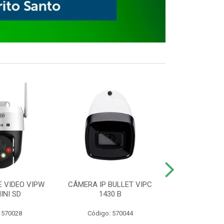
E VIDEO VIPW
CÂMERA IP BULLET VIPC
GRAVADOR 
INI SD
1430 B
MHDX 3
 570028
Código: 570044
Código: