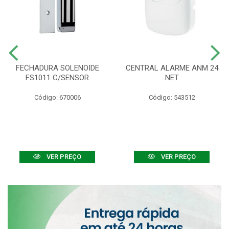
FECHADURA SOLENOIDE
CENTRAL ALARME ANM 24
FS1011 C/SENSOR
NET
Código: 670006
Código: 543512
VER PREÇO
VER PREÇO