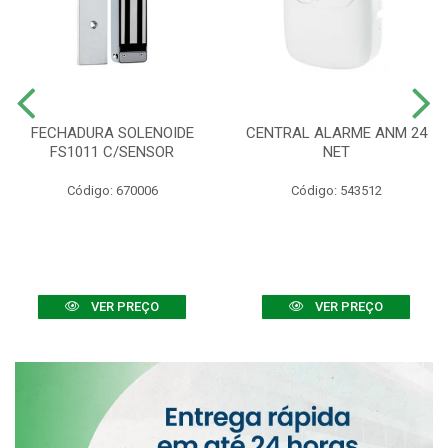
FECHADURA SOLENOIDE
CENTRAL ALARME ANM 24
FS1011 C/SENSOR
NET
Código: 670006
Código: 543512
VER PREÇO
VER PREÇO