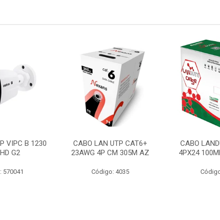
P VIPC B 1230
CABO LAN UTP CAT6+
CABO LAND
 HD G2
23AWG 4P CM 305M AZ
4PX24 100M
: 570041
Código: 4035
Código