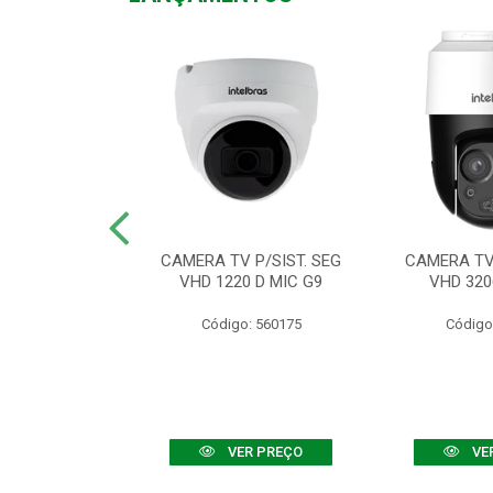
TV VHD 3520 D
CAMERA TV P/SIST. SEG
CAMERA TV 
 COLOR+
VHD 1220 D MIC G9
VHD 320
: 560108
Código: 560175
Código
R PREÇO
VER PREÇO
VE