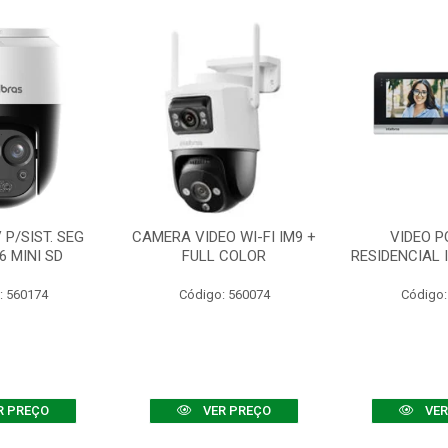
P/SIST. SEG
CAMERA VIDEO WI-FI IM9 +
VIDEO P
6 MINI SD
FULL COLOR
RESIDENCIAL 
: 560174
Código: 560074
Código:
R PREÇO
VER PREÇO
VER