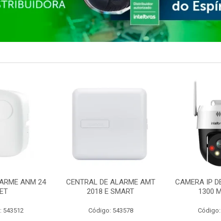
ARME ANM 24
CENTRAL DE ALARME AMT
CAMERA IP D
ET
2018 E SMART
1300 M
: 543512
Código: 543578
Código: