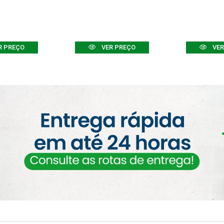
R PREÇO
VER PREÇO
VER