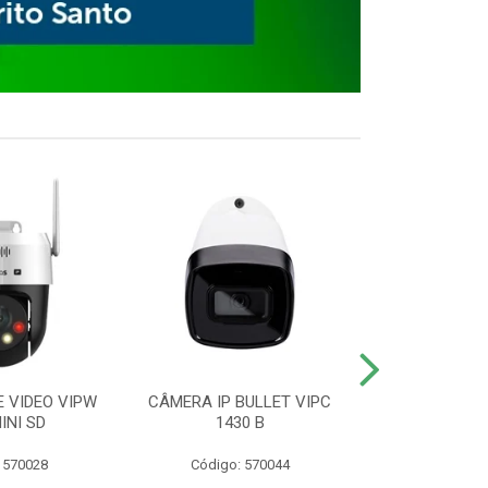
E VIDEO VIPW
CÂMERA IP BULLET VIPC
GRAVADOR 
INI SD
1430 B
MHDX 3
 570028
Código: 570044
Código: