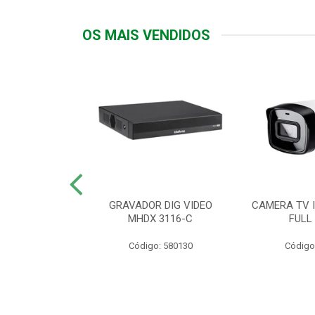
OS MAIS VENDIDOS
TTIV 600VA-
GRAVADOR DIG VIDEO
CAMERA TV I
20V
MHDX 3116-C
FULL
: 822200
Código: 580130
Código