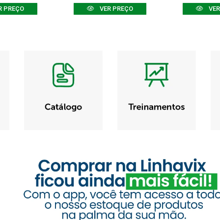
R PREÇO
VER PREÇO
VER