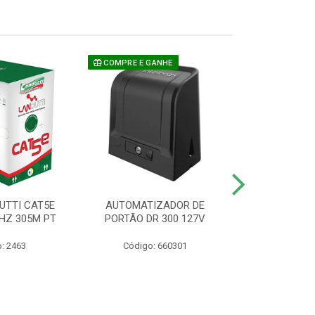
COMPRE E GANHE
UTTI CAT5E
AUTOMATIZADOR DE
CAMERA P/ S
HZ 305M PT
PORTÃO DR 300 127V
1220 BU
: 2463
Código: 660301
Código: