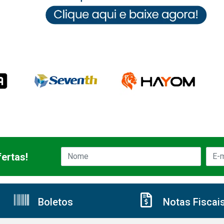
ertas!
Boletos
Notas Fiscai