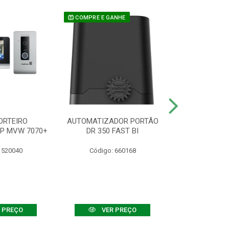
COMPRE E GANHE
ORTEIRO
AUTOMATIZADOR PORTÃO
SENSOR ATIVO
IP MVW 7070+
DR 350 FAST BI
 520040
Código: 660168
Código:
 PREÇO
VER PREÇO
VER