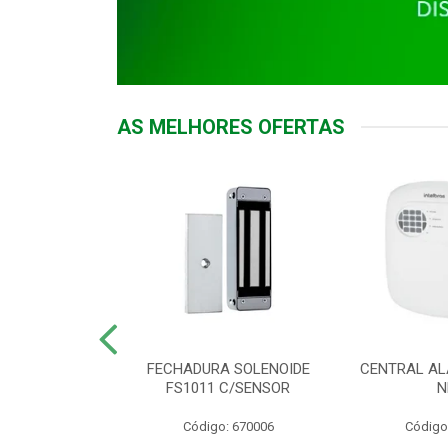
AS MELHORES OFERTAS
DOR ACESSO
FECHADURA SOLENOIDE
CENTRAL AL
 5531 MF EX
FS1011 C/SENSOR
N
: 900018
Código: 670006
Código