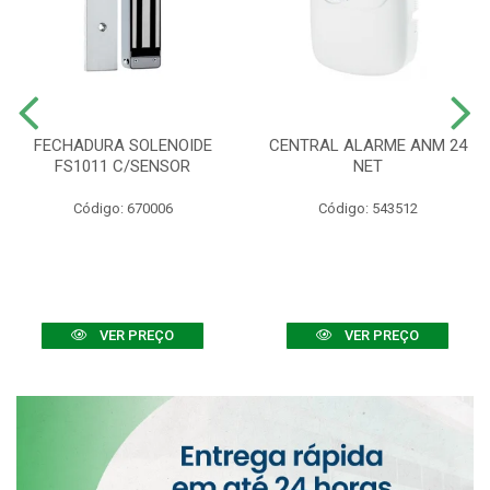
FECHADURA SOLENOIDE
CENTRAL ALARME ANM 24
FS1011 C/SENSOR
NET
Código: 670006
Código: 543512
VER PREÇO
VER PREÇO