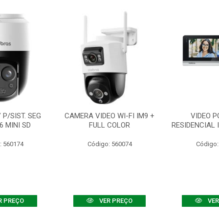
P/SIST. SEG
CAMERA VIDEO WI-FI IM9 +
VIDEO P
6 MINI SD
FULL COLOR
RESIDENCIAL 
: 560174
Código: 560074
Código:
R PREÇO
VER PREÇO
VER