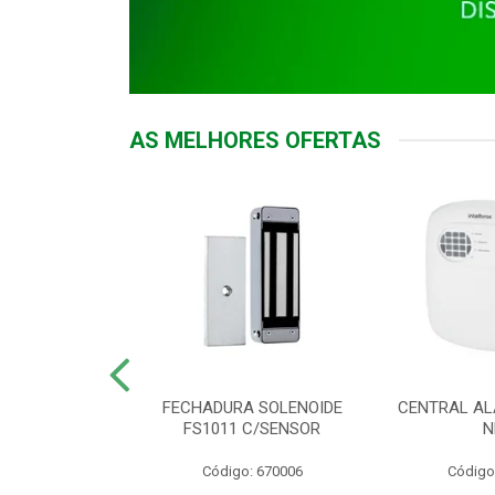
AS MELHORES OFERTAS
DOR ACESSO
FECHADURA SOLENOIDE
CENTRAL AL
 5531 MF EX
FS1011 C/SENSOR
N
: 900018
Código: 670006
Código