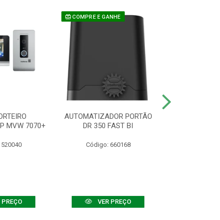
COMPRE E GANHE
ORTEIRO
AUTOMATIZADOR PORTÃO
SENSOR ATIVO
IP MVW 7070+
DR 350 FAST BI
 520040
Código: 660168
Código:
 PREÇO
VER PREÇO
VER