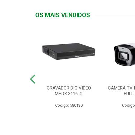
OS MAIS VENDIDOS
TTIV 600VA-
GRAVADOR DIG VIDEO
CAMERA TV I
20V
MHDX 3116-C
FULL
: 822200
Código: 580130
Código