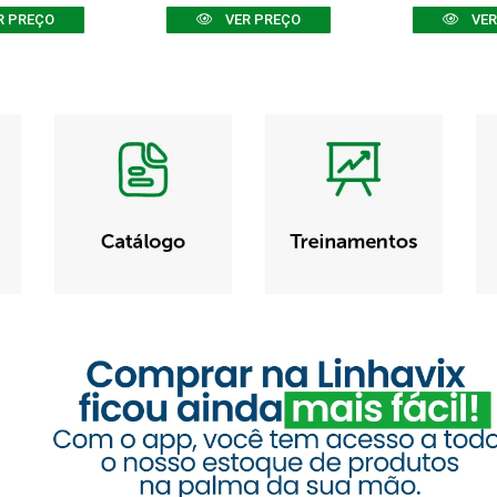
R PREÇO
VER PREÇO
VER