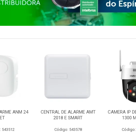
ARME ANM 24
CENTRAL DE ALARME AMT
CAMERA IP D
ET
2018 E SMART
1300 M
: 543512
Código: 543578
Código: