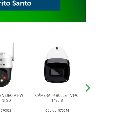
E VIDEO VIPW
CÂMERA IP BULLET VIPC
GRAVADOR 
INI SD
1430 B
MHDX 3
 570028
Código: 570044
Código: