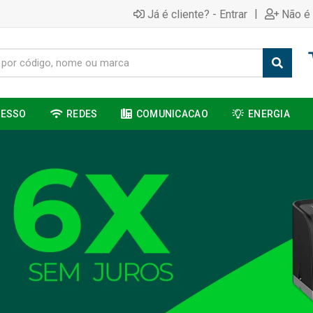
|
Já é cliente? - Entrar
Não é 
CESSO
REDES
COMUNICACAO
ENERGIA