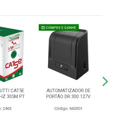
COMPRE E GANHE
UTTI CAT5E
AUTOMATIZADOR DE
CAMERA P/ S
HZ 305M PT
PORTÃO DR 300 127V
1220 BU
: 2463
Código: 660301
Código: