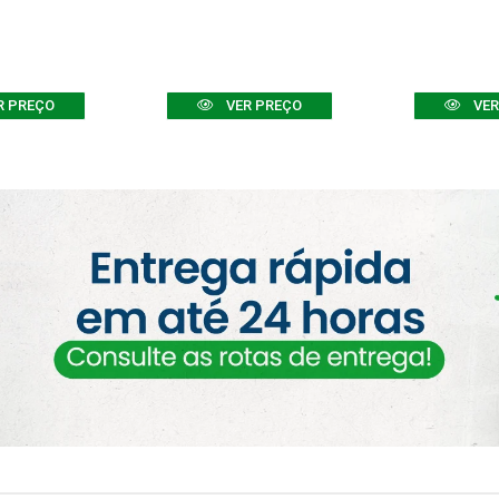
R PREÇO
VER PREÇO
VER