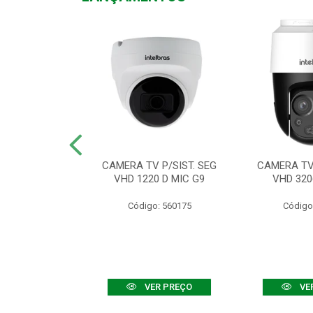
TV VHD 3520 D
CAMERA TV P/SIST. SEG
CAMERA TV 
 COLOR+
VHD 1220 D MIC G9
VHD 320
: 560108
Código: 560175
Código
R PREÇO
VER PREÇO
VE