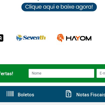
ertas!
Boletos
Notas Fiscai