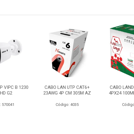
P VIPC B 1230
CABO LAN UTP CAT6+
CABO LAND
 HD G2
23AWG 4P CM 305M AZ
4PX24 100M
: 570041
Código: 4035
Código