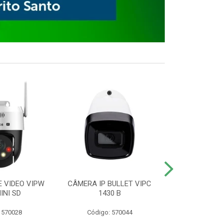
E VIDEO VIPW
CÂMERA IP BULLET VIPC
GRAVADOR 
INI SD
1430 B
MHDX 3
 570028
Código: 570044
Código: