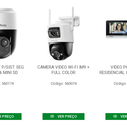
P/SIST. SEG
CAMERA VIDEO WI-FI IM9 +
VIDEO P
6 MINI SD
FULL COLOR
RESIDENCIAL 
: 560174
Código: 560074
Código:
R PREÇO
VER PREÇO
VER