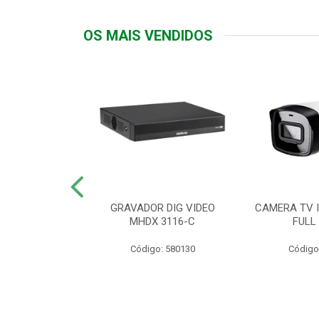
OS MAIS VENDIDOS
TTIV 600VA-
GRAVADOR DIG VIDEO
CAMERA TV I
20V
MHDX 3116-C
FULL
: 822200
Código: 580130
Código