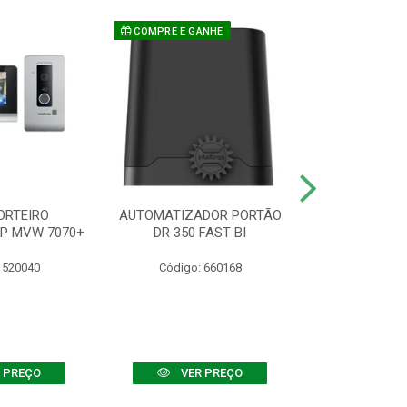
COMPRE E GANHE
ORTEIRO
AUTOMATIZADOR PORTÃO
SENSOR ATIVO
IP MVW 7070+
DR 350 FAST BI
 520040
Código: 660168
Código:
 PREÇO
VER PREÇO
VER