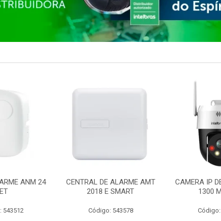
ARME ANM 24
CENTRAL DE ALARME AMT
CAMERA IP D
ET
2018 E SMART
1300 M
: 543512
Código: 543578
Código: