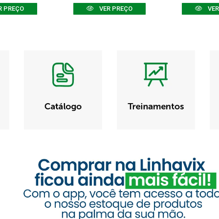
R PREÇO
VER PREÇO
VER