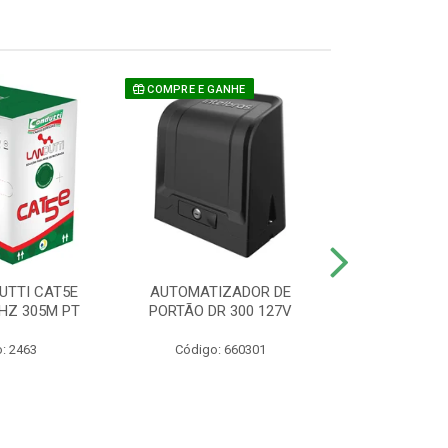
COMPRE E GANHE
UTTI CAT5E
AUTOMATIZADOR DE
CAMERA P/ S
HZ 305M PT
PORTÃO DR 300 127V
1220 BU
: 2463
Código: 660301
Código: