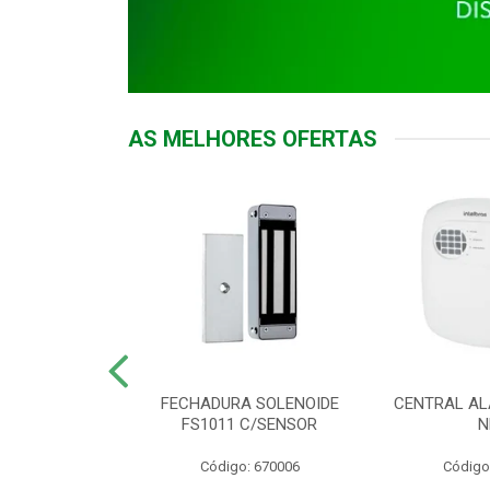
AS MELHORES OFERTAS
DOR ACESSO
FECHADURA SOLENOIDE
CENTRAL AL
 5531 MF EX
FS1011 C/SENSOR
N
: 900018
Código: 670006
Código