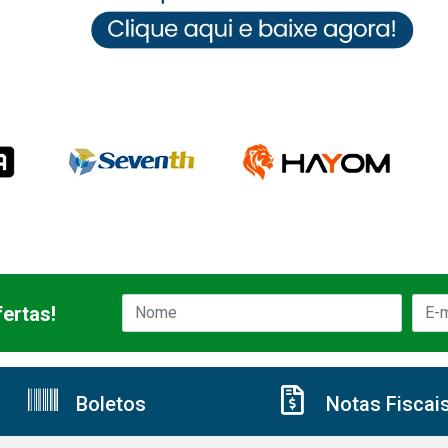
ertas!
Boletos
Notas Fiscai