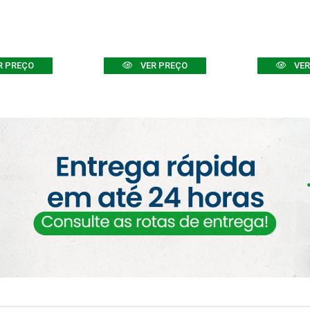
R PREÇO
VER PREÇO
VER