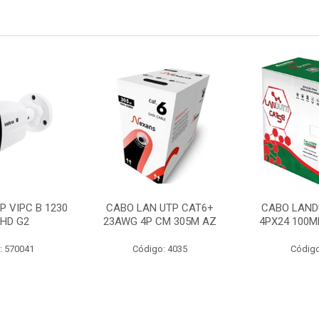
P VIPC B 1230
CABO LAN UTP CAT6+
CABO LAND
 HD G2
23AWG 4P CM 305M AZ
4PX24 100M
: 570041
Código: 4035
Código