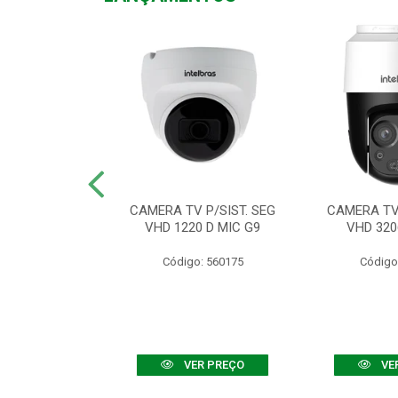
TV VHD 3520 D
CAMERA TV P/SIST. SEG
CAMERA TV 
 COLOR+
VHD 1220 D MIC G9
VHD 320
: 560108
Código: 560175
Código
R PREÇO
VER PREÇO
VE