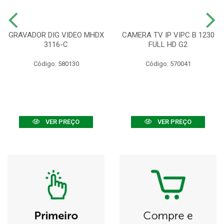
GRAVADOR DIG VIDEO MHDX
CAMERA TV IP VIPC B 1230
3116-C
FULL HD G2
Código: 580130
Código: 570041
VER PREÇO
VER PREÇO