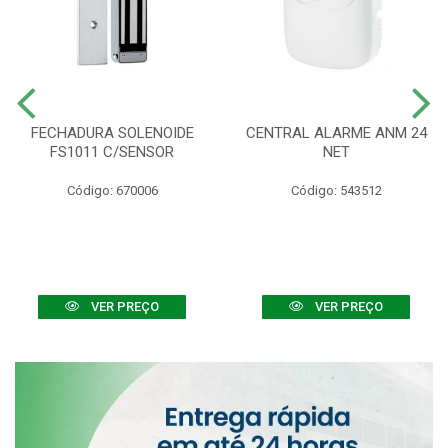
FECHADURA SOLENOIDE
CENTRAL ALARME ANM 24
FS1011 C/SENSOR
NET
Código: 670006
Código: 543512
VER PREÇO
VER PREÇO