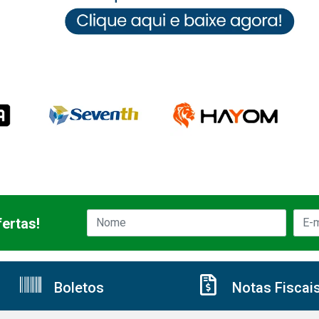
ertas!
Boletos
Notas Fiscai