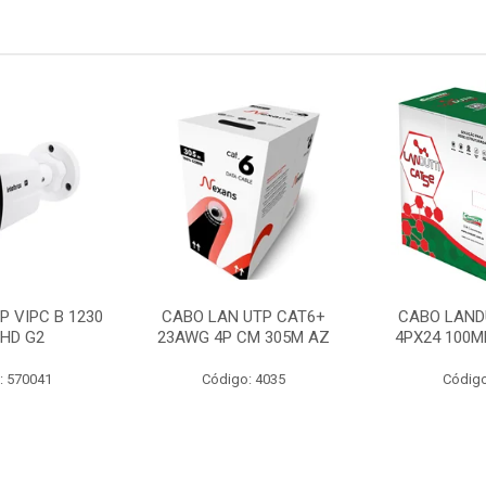
P VIPC B 1230
CABO LAN UTP CAT6+
CABO LAND
 HD G2
23AWG 4P CM 305M AZ
4PX24 100M
: 570041
Código: 4035
Código