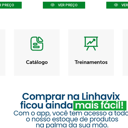
R PREÇO
VER PREÇO
VER