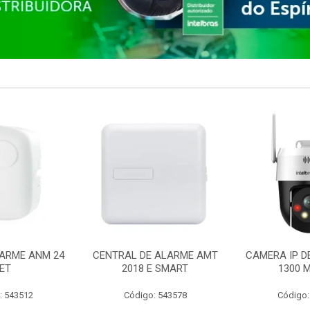
ARME ANM 24
CENTRAL DE ALARME AMT
CAMERA IP D
ET
2018 E SMART
1300 M
: 543512
Código: 543578
Código: