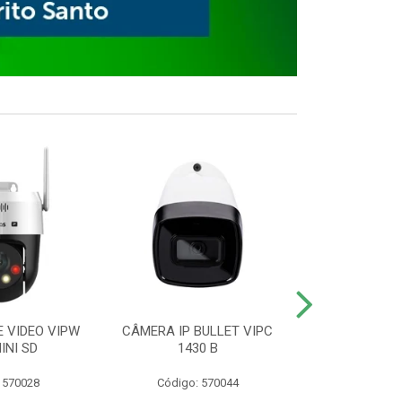
E VIDEO VIPW
CÂMERA IP BULLET VIPC
GRAVADOR 
INI SD
1430 B
MHDX 3
 570028
Código: 570044
Código: