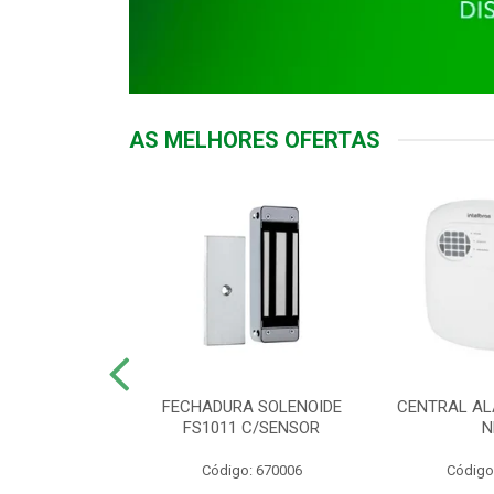
AS MELHORES OFERTAS
DOR ACESSO
FECHADURA SOLENOIDE
CENTRAL AL
 5531 MF EX
FS1011 C/SENSOR
N
: 900018
Código: 670006
Código