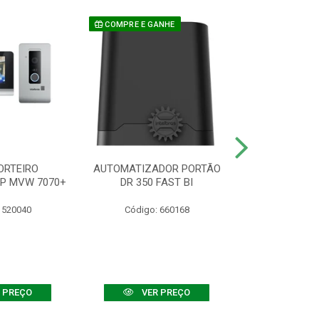
COMPRE E GANHE
ORTEIRO
AUTOMATIZADOR PORTÃO
SENSOR ATIVO
IP MVW 7070+
DR 350 FAST BI
 520040
Código: 660168
Código:
 PREÇO
VER PREÇO
VER