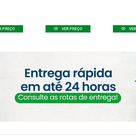
R PREÇO
VER PREÇO
VER