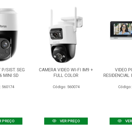
P/SIST. SEG
CAMERA VIDEO WI-FI IM9 +
VIDEO P
6 MINI SD
FULL COLOR
RESIDENCIAL 
: 560174
Código: 560074
Código:
R PREÇO
VER PREÇO
VER