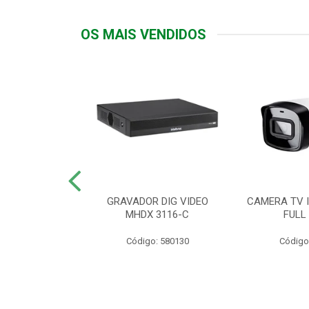
OS MAIS VENDIDOS
TTIV 600VA-
GRAVADOR DIG VIDEO
CAMERA TV I
20V
MHDX 3116-C
FULL
: 822200
Código: 580130
Código