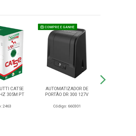
COMPRE E GANHE
UTTI CAT5E
AUTOMATIZADOR DE
CAMERA P/ S
HZ 305M PT
PORTÃO DR 300 127V
1220 BU
: 2463
Código: 660301
Código: