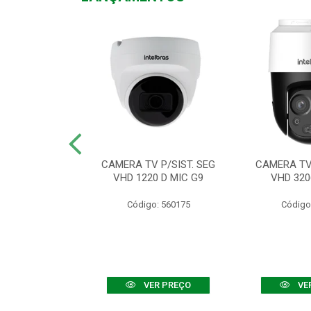
TV VHD 3520 D
CAMERA TV P/SIST. SEG
CAMERA TV 
 COLOR+
VHD 1220 D MIC G9
VHD 320
: 560108
Código: 560175
Código
R PREÇO
VER PREÇO
VE