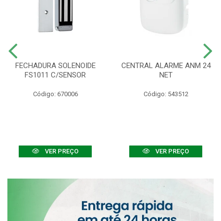
FECHADURA SOLENOIDE
CENTRAL ALARME ANM 24
FS1011 C/SENSOR
NET
Código: 670006
Código: 543512
VER PREÇO
VER PREÇO