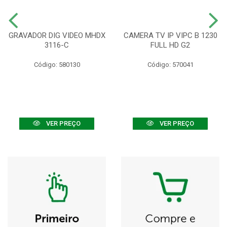
GRAVADOR DIG VIDEO MHDX
CAMERA TV IP VIPC B 1230
3116-C
FULL HD G2
Código: 580130
Código: 570041
VER PREÇO
VER PREÇO