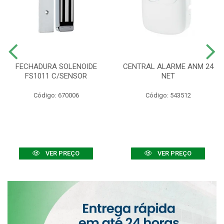
FECHADURA SOLENOIDE
CENTRAL ALARME ANM 24
FS1011 C/SENSOR
NET
Código: 670006
Código: 543512
VER PREÇO
VER PREÇO