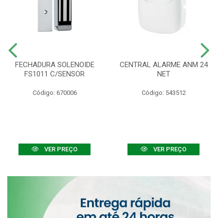
FECHADURA SOLENOIDE
CENTRAL ALARME ANM 24
FS1011 C/SENSOR
NET
Código: 670006
Código: 543512
VER PREÇO
VER PREÇO