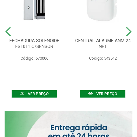
FECHADURA SOLENOIDE
CENTRAL ALARME ANM 24
FS1011 C/SENSOR
NET
Código: 670006
Código: 543512
VER PREÇO
VER PREÇO