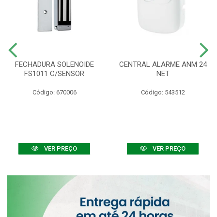
FECHADURA SOLENOIDE
CENTRAL ALARME ANM 24
FS1011 C/SENSOR
NET
Código: 670006
Código: 543512
VER PREÇO
VER PREÇO