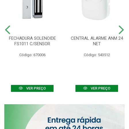
FECHADURA SOLENOIDE
CENTRAL ALARME ANM 24
FS1011 C/SENSOR
NET
Código: 670006
Código: 543512
VER PREÇO
VER PREÇO