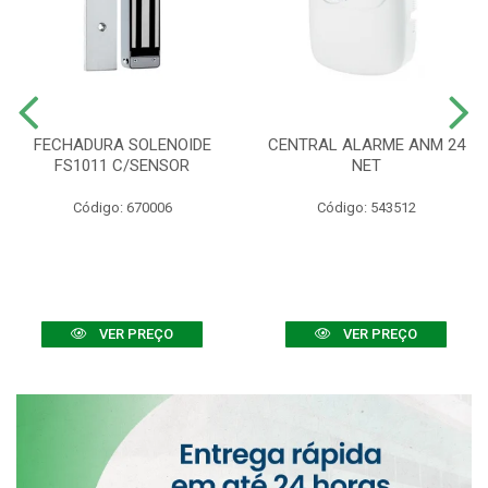
FECHADURA SOLENOIDE
CENTRAL ALARME ANM 24
FS1011 C/SENSOR
NET
Código: 670006
Código: 543512
VER PREÇO
VER PREÇO