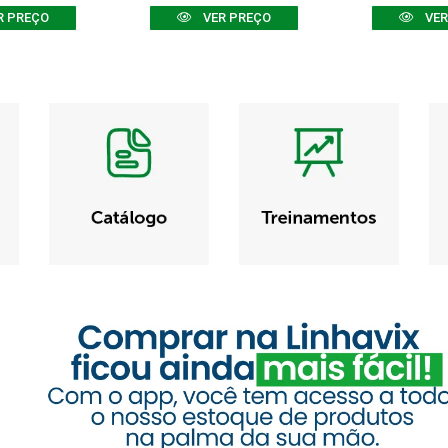
R PREÇO
VER PREÇO
VER