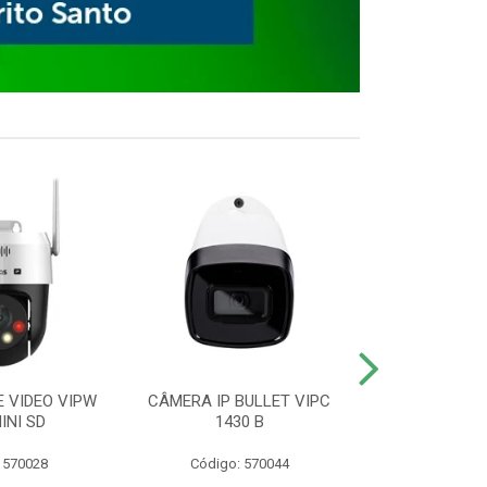
E VIDEO VIPW
CÂMERA IP BULLET VIPC
GRAVADOR 
INI SD
1430 B
MHDX 3
 570028
Código: 570044
Código: