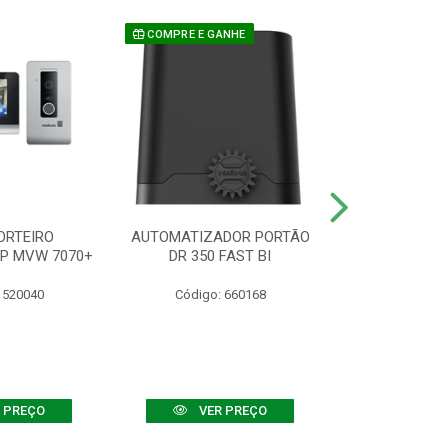
COMPRE E GANHE
ORTEIRO
AUTOMATIZADOR PORTÃO
SENSOR ATIVO
IP MVW 7070+
DR 350 FAST BI
 520040
Código: 660168
Código:
 PREÇO
VER PREÇO
VER