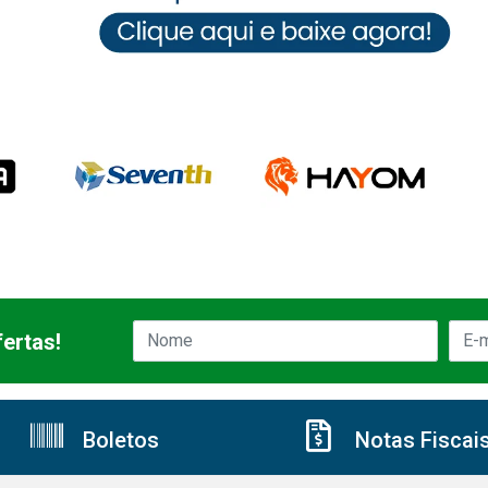
ertas!
Boletos
Notas Fiscai