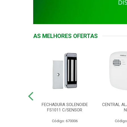
AS MELHORES OFERTAS
DOR ACESSO
FECHADURA SOLENOIDE
CENTRAL AL
 5531 MF EX
FS1011 C/SENSOR
N
: 900018
Código: 670006
Código