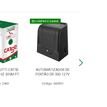
COMPRE E GANHE
UTTI CAT5E
AUTOMATIZADOR DE
CAMERA P/ S
HZ 305M PT
PORTÃO DR 300 127V
1220 BU
: 2463
Código: 660301
Código: