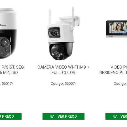
P/SIST. SEG
CAMERA VIDEO WI-FI IM9 +
VIDEO P
6 MINI SD
FULL COLOR
RESIDENCIAL 
: 560174
Código: 560074
Código:
R PREÇO
VER PREÇO
VER