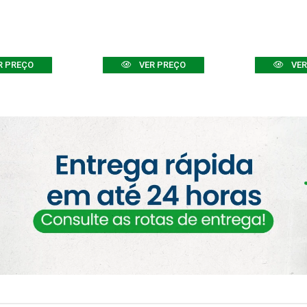
R PREÇO
VER PREÇO
VER