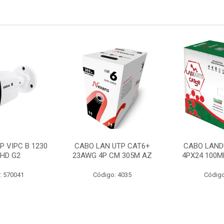
P VIPC B 1230
CABO LAN UTP CAT6+
CABO LAND
 HD G2
23AWG 4P CM 305M AZ
4PX24 100M
: 570041
Código: 4035
Código