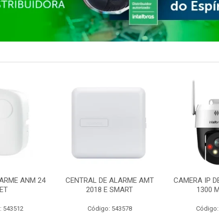
ARME ANM 24
CENTRAL DE ALARME AMT
CAMERA IP D
ET
2018 E SMART
1300 M
: 543512
Código: 543578
Código: