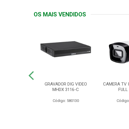
OS MAIS VENDIDOS
TTIV 600VA-
GRAVADOR DIG VIDEO
CAMERA TV I
20V
MHDX 3116-C
FULL
: 822200
Código: 580130
Código