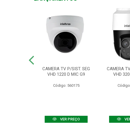
TV VHD 3520 D
CAMERA TV P/SIST. SEG
CAMERA TV 
 COLOR+
VHD 1220 D MIC G9
VHD 320
: 560108
Código: 560175
Código
R PREÇO
VER PREÇO
VE