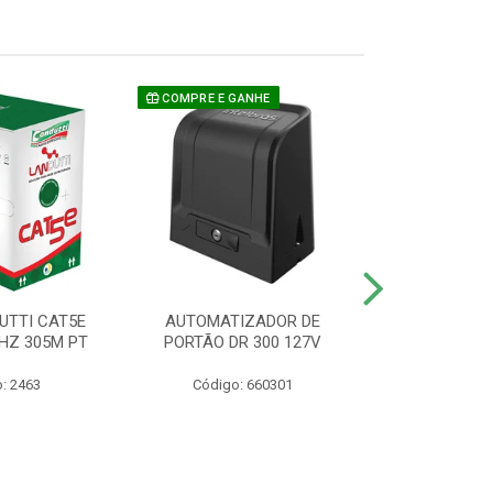
COMPRE E GANHE
UTTI CAT5E
AUTOMATIZADOR DE
CAMERA P/ S
HZ 305M PT
PORTÃO DR 300 127V
1220 BU
: 2463
Código: 660301
Código: