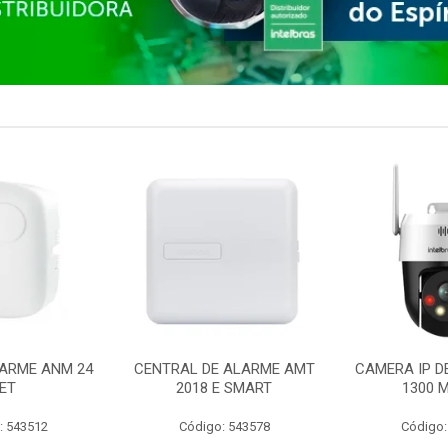
ARME ANM 24
CENTRAL DE ALARME AMT
CAMERA IP D
ET
2018 E SMART
1300 M
: 543512
Código: 543578
Código: