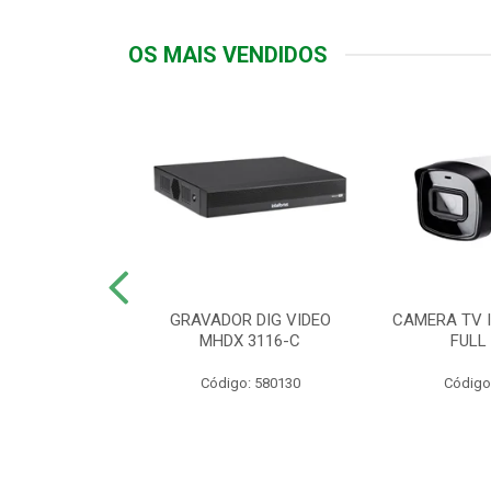
OS MAIS VENDIDOS
TTIV 600VA-
GRAVADOR DIG VIDEO
CAMERA TV I
20V
MHDX 3116-C
FULL
: 822200
Código: 580130
Código