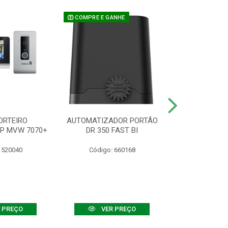
COMPRE E GANHE
ORTEIRO
AUTOMATIZADOR PORTÃO
SENSOR ATIVO
IP MVW 7070+
DR 350 FAST BI
 520040
Código: 660168
Código:
 PREÇO
VER PREÇO
VER