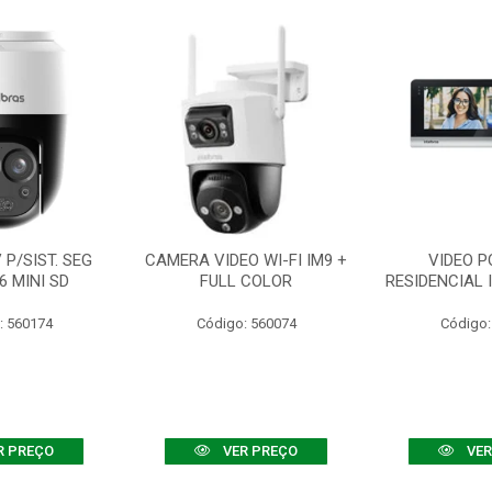
P/SIST. SEG
CAMERA VIDEO WI-FI IM9 +
VIDEO P
6 MINI SD
FULL COLOR
RESIDENCIAL 
: 560174
Código: 560074
Código:
R PREÇO
VER PREÇO
VER