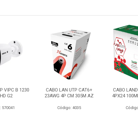
P VIPC B 1230
CABO LAN UTP CAT6+
CABO LAND
 HD G2
23AWG 4P CM 305M AZ
4PX24 100M
: 570041
Código: 4035
Código