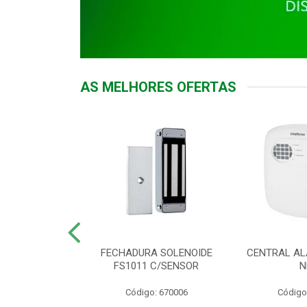
AS MELHORES OFERTAS
DOR ACESSO
FECHADURA SOLENOIDE
CENTRAL AL
 5531 MF EX
FS1011 C/SENSOR
N
: 900018
Código: 670006
Código