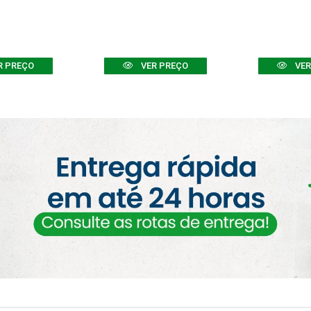
R PREÇO
VER PREÇO
VER