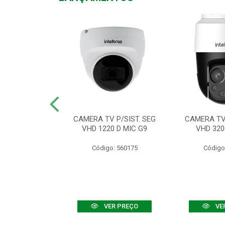
TV VHD 3520 D
CAMERA TV P/SIST. SEG
CAMERA TV 
 COLOR+
VHD 1220 D MIC G9
VHD 320
: 560108
Código: 560175
Código
R PREÇO
VER PREÇO
VE