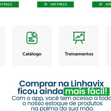
R PREÇO
VER PREÇO
VER