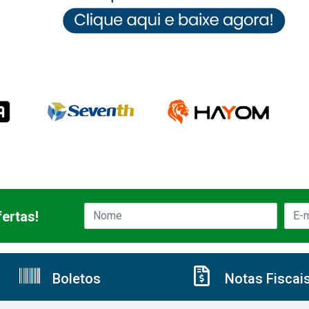
ertas!
Boletos
Notas Fiscai