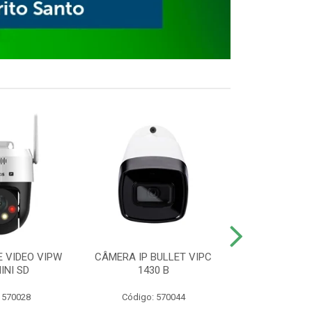
E VIDEO VIPW
CÂMERA IP BULLET VIPC
GRAVADOR 
INI SD
1430 B
MHDX 3
 570028
Código: 570044
Código: