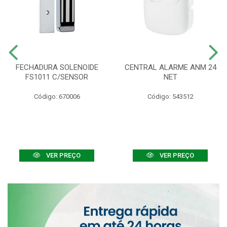
FECHADURA SOLENOIDE
CENTRAL ALARME ANM 24
FS1011 C/SENSOR
NET
Código: 670006
Código: 543512
VER PREÇO
VER PREÇO