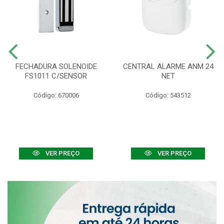
FECHADURA SOLENOIDE
CENTRAL ALARME ANM 24
FS1011 C/SENSOR
NET
Código: 670006
Código: 543512
VER PREÇO
VER PREÇO