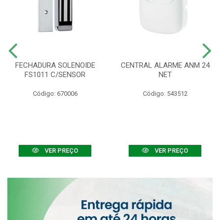
FECHADURA SOLENOIDE
CENTRAL ALARME ANM 24
FS1011 C/SENSOR
NET
Código: 670006
Código: 543512
VER PREÇO
VER PREÇO