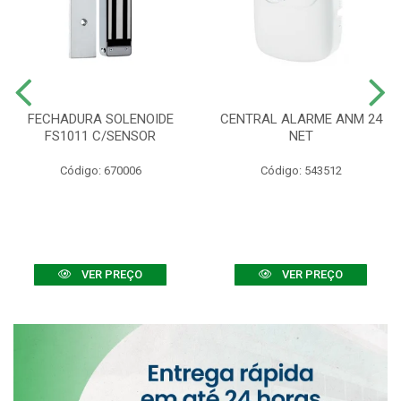
FECHADURA SOLENOIDE
CENTRAL ALARME ANM 24
FS1011 C/SENSOR
NET
Código: 670006
Código: 543512
VER PREÇO
VER PREÇO