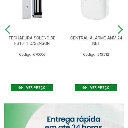
FECHADURA SOLENOIDE
CENTRAL ALARME ANM 24
FS1011 C/SENSOR
NET
Código: 670006
Código: 543512
VER PREÇO
VER PREÇO