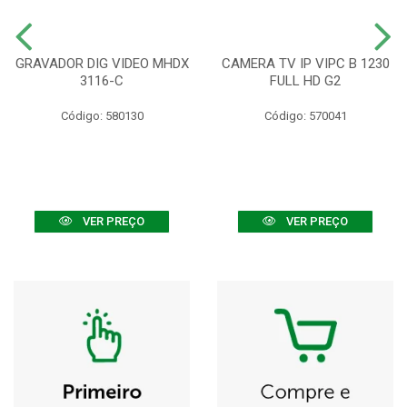
GRAVADOR DIG VIDEO MHDX
CAMERA TV IP VIPC B 1230
3116-C
FULL HD G2
Código: 580130
Código: 570041
VER PREÇO
VER PREÇO