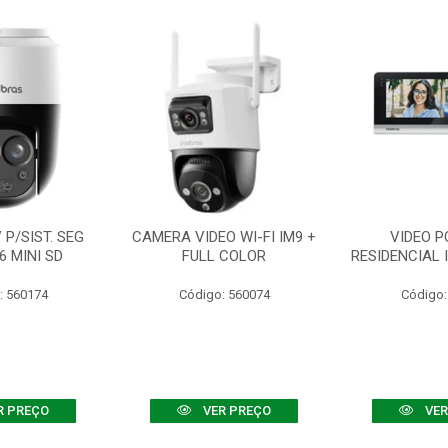
P/SIST. SEG
CAMERA VIDEO WI-FI IM9 +
VIDEO P
6 MINI SD
FULL COLOR
RESIDENCIAL 
: 560174
Código: 560074
Código:
R PREÇO
VER PREÇO
VER