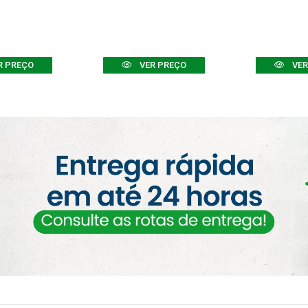
R PREÇO
VER PREÇO
VER