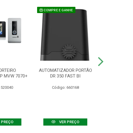
COMPRE E GANHE
ORTEIRO
AUTOMATIZADOR PORTÃO
SENSOR ATIVO
IP MVW 7070+
DR 350 FAST BI
 520040
Código: 660168
Código:
 PREÇO
VER PREÇO
VER