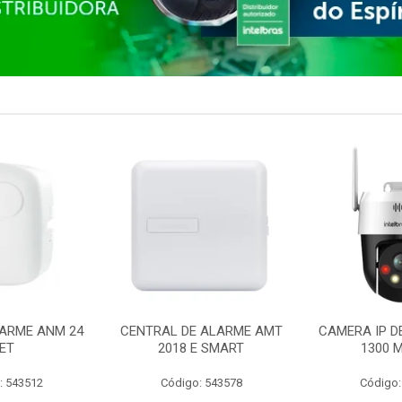
ARME ANM 24
CENTRAL DE ALARME AMT
CAMERA IP D
ET
2018 E SMART
1300 M
: 543512
Código: 543578
Código: