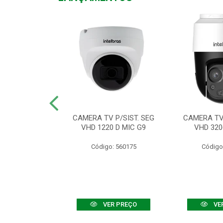
TV VHD 3520 D
CAMERA TV P/SIST. SEG
CAMERA TV 
 COLOR+
VHD 1220 D MIC G9
VHD 320
: 560108
Código: 560175
Código
R PREÇO
VER PREÇO
VE