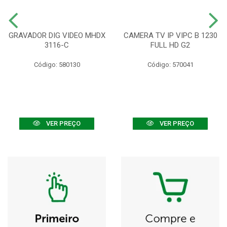
GRAVADOR DIG VIDEO MHDX
CAMERA TV IP VIPC B 1230
3116-C
FULL HD G2
Código: 580130
Código: 570041
VER PREÇO
VER PREÇO