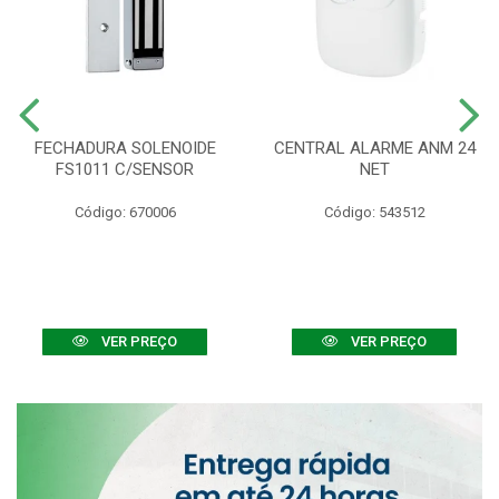
FECHADURA SOLENOIDE
CENTRAL ALARME ANM 24
FS1011 C/SENSOR
NET
Código: 670006
Código: 543512
VER PREÇO
VER PREÇO