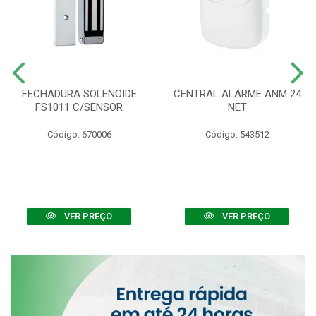
FECHADURA SOLENOIDE
CENTRAL ALARME ANM 24
FS1011 C/SENSOR
NET
Código: 670006
Código: 543512
VER PREÇO
VER PREÇO