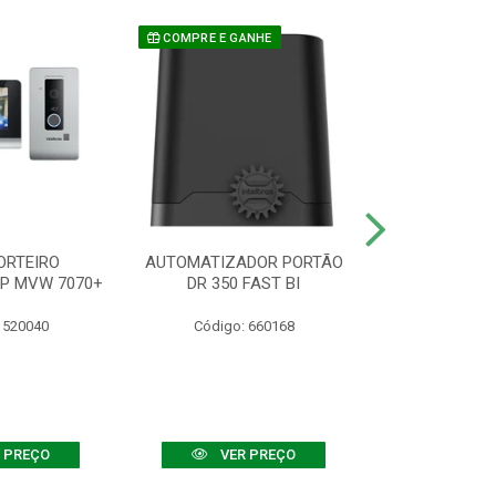
COMPRE E GANHE
ORTEIRO
AUTOMATIZADOR PORTÃO
SENSOR ATIVO
IP MVW 7070+
DR 350 FAST BI
 520040
Código: 660168
Código:
 PREÇO
VER PREÇO
VER