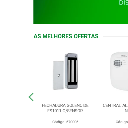
AS MELHORES OFERTAS
DOR ACESSO
FECHADURA SOLENOIDE
CENTRAL AL
 5531 MF EX
FS1011 C/SENSOR
N
: 900018
Código: 670006
Código