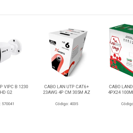
P VIPC B 1230
CABO LAN UTP CAT6+
CABO LAND
 HD G2
23AWG 4P CM 305M AZ
4PX24 100M
: 570041
Código: 4035
Código