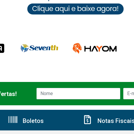
ertas!
Boletos
Notas Fiscai