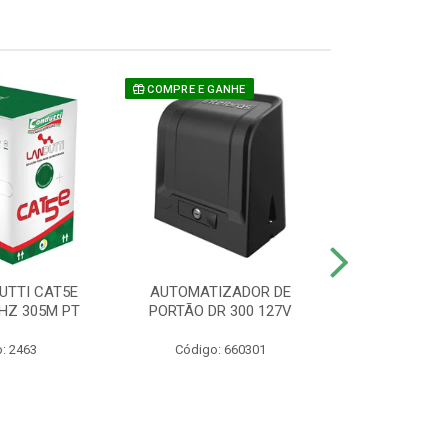
COMPRE E GANHE
UTTI CAT5E
AUTOMATIZADOR DE
CAMERA P/ S
HZ 305M PT
PORTÃO DR 300 127V
1220 BU
: 2463
Código: 660301
Código: