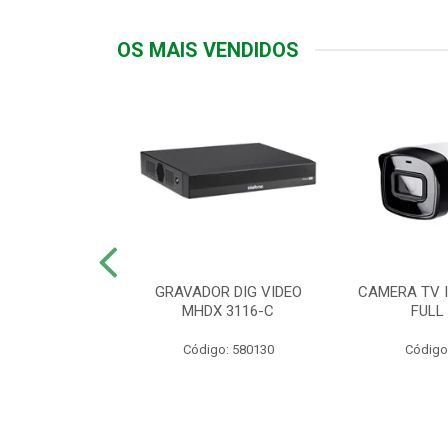
OS MAIS VENDIDOS
TTIV 600VA-
GRAVADOR DIG VIDEO
CAMERA TV I
20V
MHDX 3116-C
FULL
: 822200
Código: 580130
Código