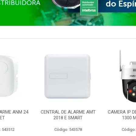
ARME ANM 24
CENTRAL DE ALARME AMT
CAMERA IP D
ET
2018 E SMART
1300 M
: 543512
Código: 543578
Código: