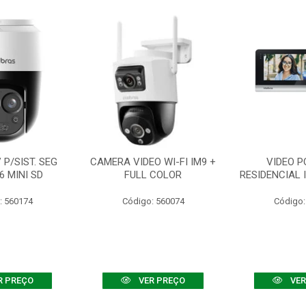
P/SIST. SEG
CAMERA VIDEO WI-FI IM9 +
VIDEO P
6 MINI SD
FULL COLOR
RESIDENCIAL 
: 560174
Código: 560074
Código:
R PREÇO
VER PREÇO
VER