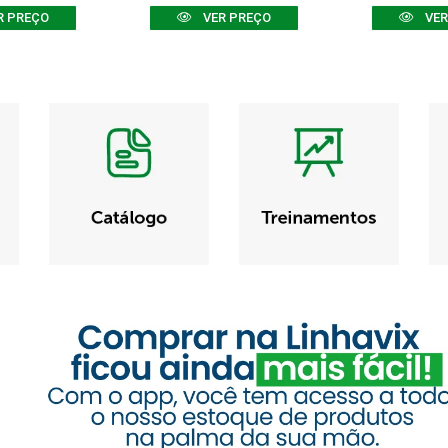
R PREÇO
VER PREÇO
VER