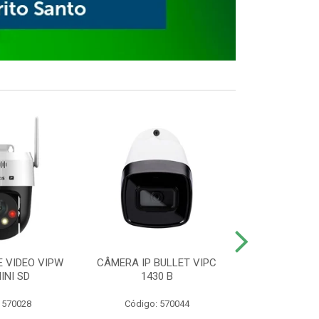
E VIDEO VIPW
CÂMERA IP BULLET VIPC
GRAVADOR 
INI SD
1430 B
MHDX 3
 570028
Código: 570044
Código: