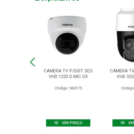
TV VHD 3520 D
CAMERA TV P/SIST. SEG
CAMERA TV 
 COLOR+
VHD 1220 D MIC G9
VHD 320
: 560108
Código: 560175
Código
R PREÇO
VER PREÇO
VE