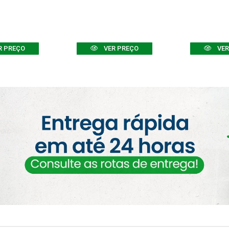
R PREÇO
VER PREÇO
VER