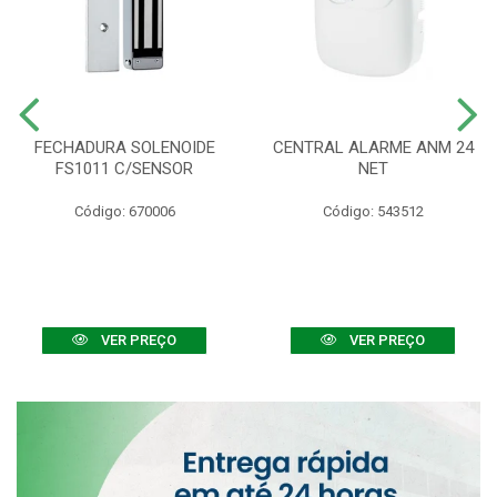
FECHADURA SOLENOIDE
CENTRAL ALARME ANM 24
FS1011 C/SENSOR
NET
Código: 670006
Código: 543512
VER PREÇO
VER PREÇO