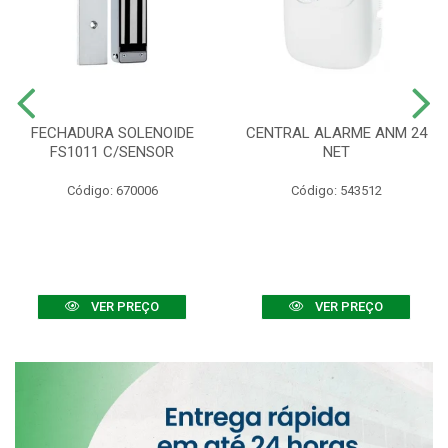
FECHADURA SOLENOIDE
CENTRAL ALARME ANM 24
FS1011 C/SENSOR
NET
Código: 670006
Código: 543512
VER PREÇO
VER PREÇO