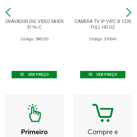
GRAVADOR DIG VIDEO MHDX
CAMERA TV IP VIPC B 1230
3116-C
FULL HD G2
Código: 580130
Código: 570041
VER PREÇO
VER PREÇO