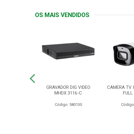
OS MAIS VENDIDOS
TTIV 600VA-
GRAVADOR DIG VIDEO
CAMERA TV I
20V
MHDX 3116-C
FULL
: 822200
Código: 580130
Código