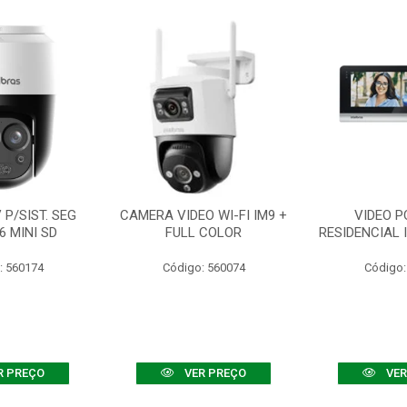
P/SIST. SEG
CAMERA VIDEO WI-FI IM9 +
VIDEO P
6 MINI SD
FULL COLOR
RESIDENCIAL 
: 560174
Código: 560074
Código:
R PREÇO
VER PREÇO
VER