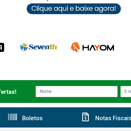
ertas!
Boletos
Notas Fiscai