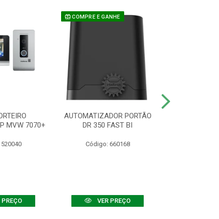
COMPRE E GANHE
ORTEIRO
AUTOMATIZADOR PORTÃO
SENSOR ATIVO
IP MVW 7070+
DR 350 FAST BI
 520040
Código: 660168
Código:
 PREÇO
VER PREÇO
VER