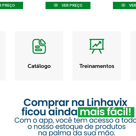
R PREÇO
VER PREÇO
VER