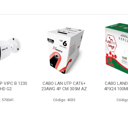
P VIPC B 1230
CABO LAN UTP CAT6+
CABO LAND
 HD G2
23AWG 4P CM 305M AZ
4PX24 100M
: 570041
Código: 4035
Código