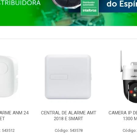
ARME ANM 24
CENTRAL DE ALARME AMT
CAMERA IP D
ET
2018 E SMART
1300 M
: 543512
Código: 543578
Código: