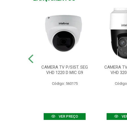
TV VHD 3520 D
CAMERA TV P/SIST. SEG
CAMERA TV 
 COLOR+
VHD 1220 D MIC G9
VHD 320
: 560108
Código: 560175
Código
R PREÇO
VER PREÇO
VE