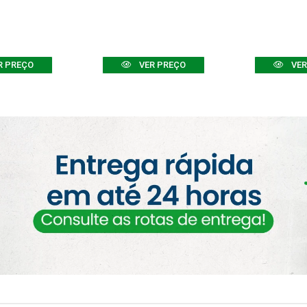
R PREÇO
VER PREÇO
VER