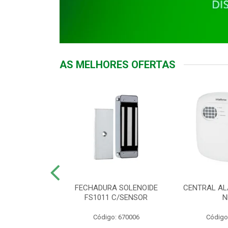
AS MELHORES OFERTAS
DOR ACESSO
FECHADURA SOLENOIDE
CENTRAL AL
 5531 MF EX
FS1011 C/SENSOR
N
: 900018
Código: 670006
Código