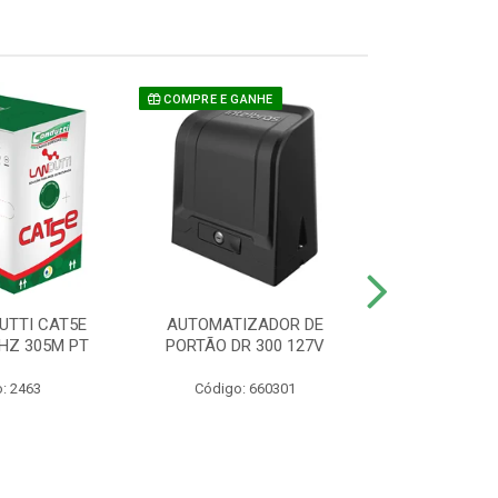
COMPRE E GANHE
UTTI CAT5E
AUTOMATIZADOR DE
CAMERA P/ S
HZ 305M PT
PORTÃO DR 300 127V
1220 BU
: 2463
Código: 660301
Código: