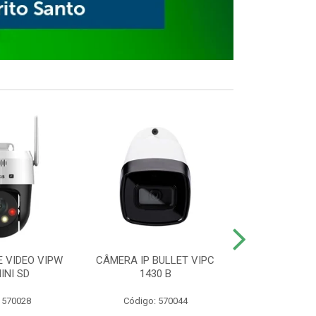
E VIDEO VIPW
CÂMERA IP BULLET VIPC
GRAVADOR 
INI SD
1430 B
MHDX 3
 570028
Código: 570044
Código: