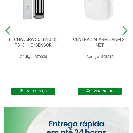
FECHADURA SOLENOIDE
CENTRAL ALARME ANM 24
FS1011 C/SENSOR
NET
Código: 670006
Código: 543512
VER PREÇO
VER PREÇO