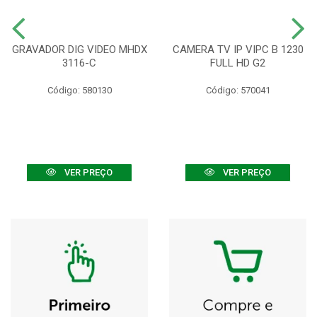
GRAVADOR DIG VIDEO MHDX
CAMERA TV IP VIPC B 1230
3116-C
FULL HD G2
Código: 580130
Código: 570041
VER PREÇO
VER PREÇO