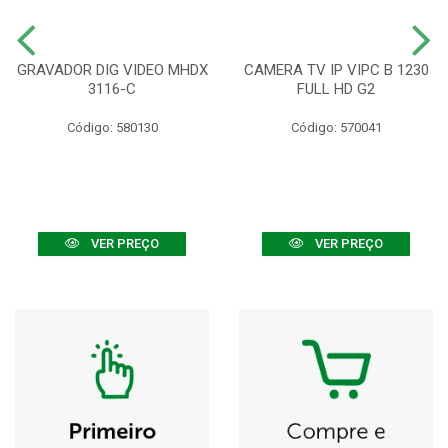
GRAVADOR DIG VIDEO MHDX
CAMERA TV IP VIPC B 1230
3116-C
FULL HD G2
Código: 580130
Código: 570041
VER PREÇO
VER PREÇO