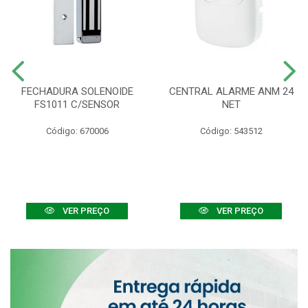
FECHADURA SOLENOIDE
CENTRAL ALARME ANM 24
FS1011 C/SENSOR
NET
Código: 670006
Código: 543512
VER PREÇO
VER PREÇO