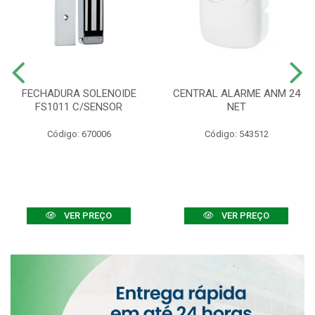
FECHADURA SOLENOIDE
CENTRAL ALARME ANM 24
FS1011 C/SENSOR
NET
Código: 670006
Código: 543512
VER PREÇO
VER PREÇO