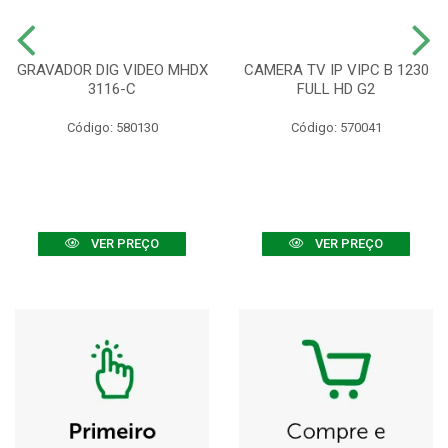
GRAVADOR DIG VIDEO MHDX
CAMERA TV IP VIPC B 1230
3116-C
FULL HD G2
Código: 580130
Código: 570041
VER PREÇO
VER PREÇO