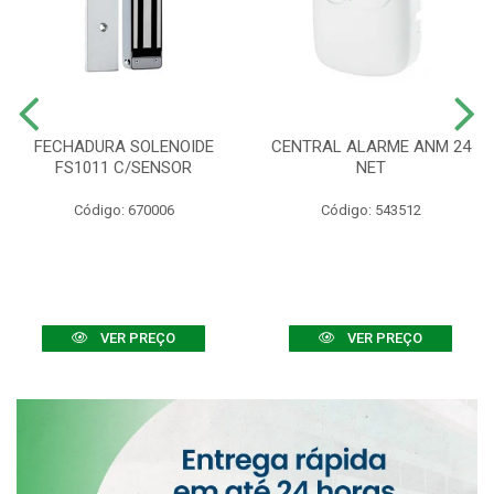
FECHADURA SOLENOIDE
CENTRAL ALARME ANM 24
FS1011 C/SENSOR
NET
Código: 670006
Código: 543512
VER PREÇO
VER PREÇO