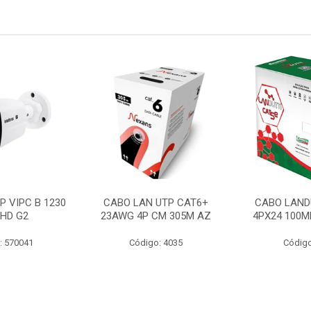
P VIPC B 1230
CABO LAN UTP CAT6+
CABO LAND
 HD G2
23AWG 4P CM 305M AZ
4PX24 100M
: 570041
Código: 4035
Código