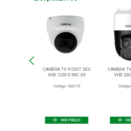
TV VHD 3520 D
CAMERA TV P/SIST. SEG
CAMERA TV 
 COLOR+
VHD 1220 D MIC G9
VHD 320
: 560108
Código: 560175
Código
R PREÇO
VER PREÇO
VE