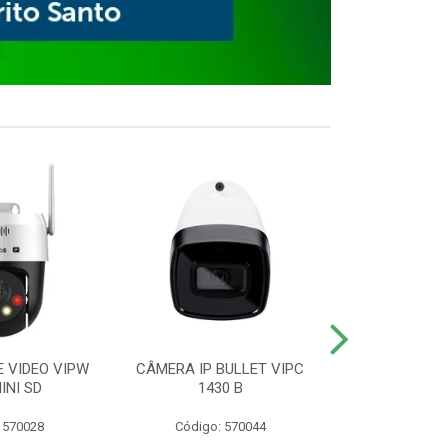
E VIDEO VIPW
CÂMERA IP BULLET VIPC
GRAVADOR 
INI SD
1430 B
MHDX 3
 570028
Código: 570044
Código: