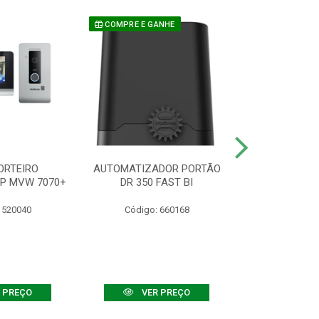
COMPRE E GANHE
ORTEIRO
AUTOMATIZADOR PORTÃO
SENSOR ATIVO
IP MVW 7070+
DR 350 FAST BI
 520040
Código: 660168
Código:
 PREÇO
VER PREÇO
VER