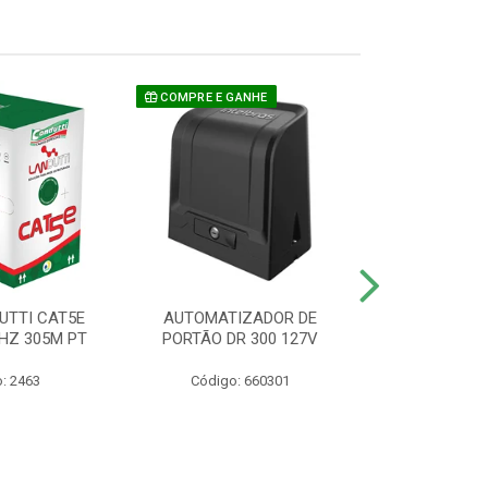
COMPRE E GANHE
UTTI CAT5E
AUTOMATIZADOR DE
CAMERA P/ S
HZ 305M PT
PORTÃO DR 300 127V
1220 BU
: 2463
Código: 660301
Código: