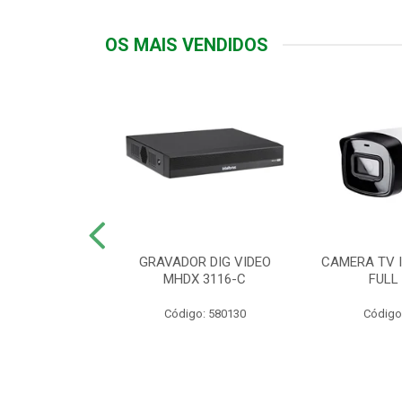
OS MAIS VENDIDOS
TTIV 600VA-
GRAVADOR DIG VIDEO
CAMERA TV I
20V
MHDX 3116-C
FULL
: 822200
Código: 580130
Código