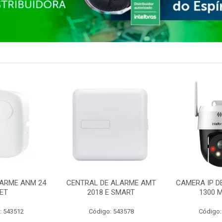
ARME ANM 24
CENTRAL DE ALARME AMT
CAMERA IP D
ET
2018 E SMART
1300 M
: 543512
Código: 543578
Código: