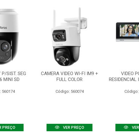
P/SIST. SEG
CAMERA VIDEO WI-FI IM9 +
VIDEO P
6 MINI SD
FULL COLOR
RESIDENCIAL 
: 560174
Código: 560074
Código:
R PREÇO
VER PREÇO
VER