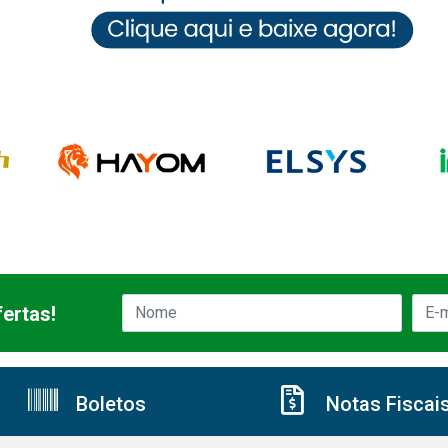
ertas!
Boletos
Notas Fiscai