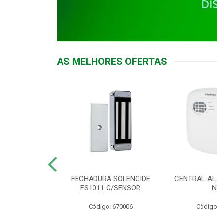
AS MELHORES OFERTAS
DOR ACESSO
FECHADURA SOLENOIDE
CENTRAL AL
 5531 MF EX
FS1011 C/SENSOR
N
: 900018
Código: 670006
Código