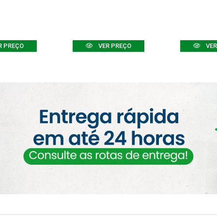
R PREÇO
VER PREÇO
VER