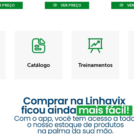
R PREÇO
VER PREÇO
VER