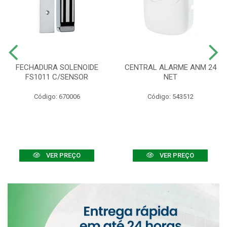
FECHADURA SOLENOIDE
CENTRAL ALARME ANM 24
FS1011 C/SENSOR
NET
Código: 670006
Código: 543512
VER PREÇO
VER PREÇO