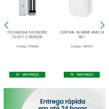
FECHADURA SOLENOIDE
CENTRAL ALARME ANM 24
FS1011 C/SENSOR
NET
Código: 670006
Código: 543512
VER PREÇO
VER PREÇO