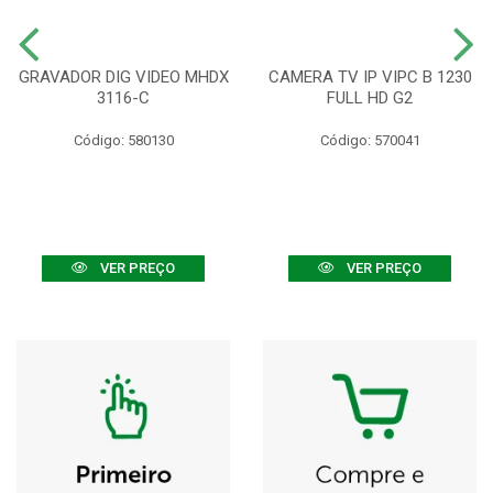
GRAVADOR DIG VIDEO MHDX
CAMERA TV IP VIPC B 1230
3116-C
FULL HD G2
Código: 580130
Código: 570041
VER PREÇO
VER PREÇO