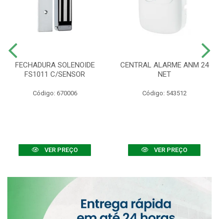
FECHADURA SOLENOIDE
CENTRAL ALARME ANM 24
FS1011 C/SENSOR
NET
Código: 670006
Código: 543512
VER PREÇO
VER PREÇO