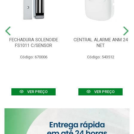
FECHADURA SOLENOIDE
CENTRAL ALARME ANM 24
FS1011 C/SENSOR
NET
Código: 670006
Código: 543512
VER PREÇO
VER PREÇO