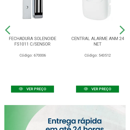
FECHADURA SOLENOIDE
CENTRAL ALARME ANM 24
FS1011 C/SENSOR
NET
Código: 670006
Código: 543512
VER PREÇO
VER PREÇO