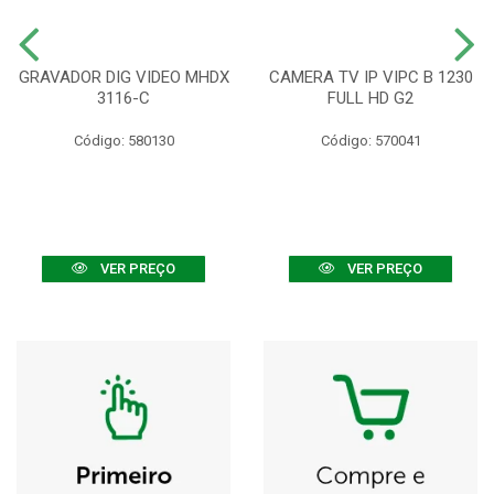
GRAVADOR DIG VIDEO MHDX
CAMERA TV IP VIPC B 1230
3116-C
FULL HD G2
Código: 580130
Código: 570041
VER PREÇO
VER PREÇO