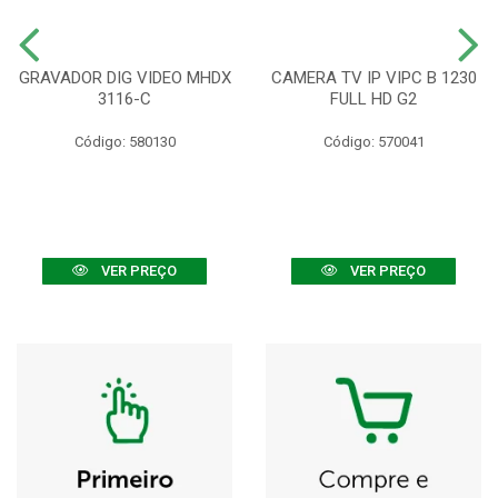
GRAVADOR DIG VIDEO MHDX
CAMERA TV IP VIPC B 1230
3116-C
FULL HD G2
Código: 580130
Código: 570041
VER PREÇO
VER PREÇO