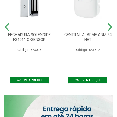
FECHADURA SOLENOIDE
CENTRAL ALARME ANM 24
FS1011 C/SENSOR
NET
Código: 670006
Código: 543512
VER PREÇO
VER PREÇO