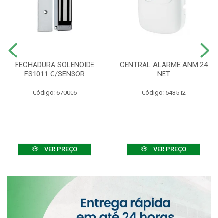
FECHADURA SOLENOIDE
CENTRAL ALARME ANM 24
FS1011 C/SENSOR
NET
Código: 670006
Código: 543512
VER PREÇO
VER PREÇO