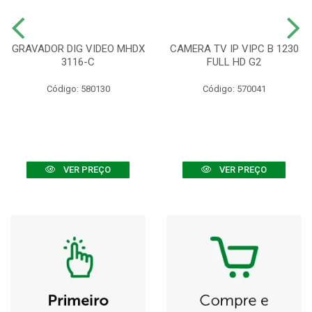
GRAVADOR DIG VIDEO MHDX
CAMERA TV IP VIPC B 1230
3116-C
FULL HD G2
Código: 580130
Código: 570041
VER PREÇO
VER PREÇO