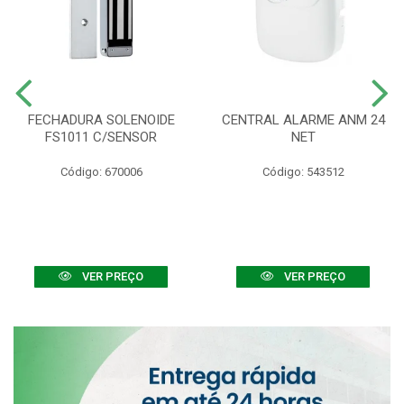
FECHADURA SOLENOIDE
CENTRAL ALARME ANM 24
FS1011 C/SENSOR
NET
Código: 670006
Código: 543512
VER PREÇO
VER PREÇO