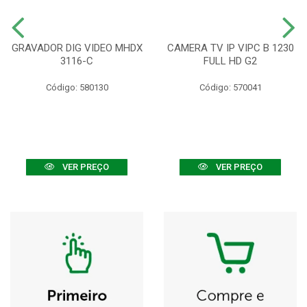
GRAVADOR DIG VIDEO MHDX
CAMERA TV IP VIPC B 1230
3116-C
FULL HD G2
Código: 580130
Código: 570041
VER PREÇO
VER PREÇO