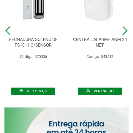
FECHADURA SOLENOIDE
CENTRAL ALARME ANM 24
FS1011 C/SENSOR
NET
Código: 670006
Código: 543512
VER PREÇO
VER PREÇO