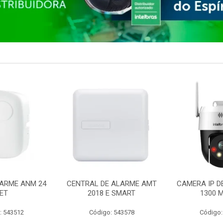
ARME ANM 24
CENTRAL DE ALARME AMT
CAMERA IP D
ET
2018 E SMART
1300 M
: 543512
Código: 543578
Código: