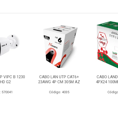
P VIPC B 1230
CABO LAN UTP CAT6+
CABO LAND
 HD G2
23AWG 4P CM 305M AZ
4PX24 100M
: 570041
Código: 4035
Código