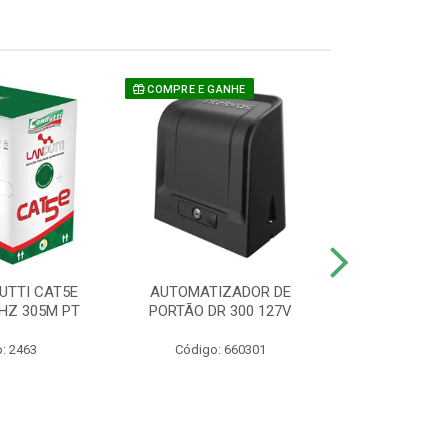
COMPRE E GANHE
UTTI CAT5E
AUTOMATIZADOR DE
CAMERA P/ S
HZ 305M PT
PORTÃO DR 300 127V
1220 BU
: 2463
Código: 660301
Código: