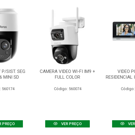
P/SIST. SEG
CAMERA VIDEO WI-FI IM9 +
VIDEO P
6 MINI SD
FULL COLOR
RESIDENCIAL 
: 560174
Código: 560074
Código:
R PREÇO
VER PREÇO
VER