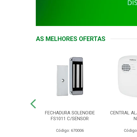
AS MELHORES OFERTAS
DOR ACESSO
FECHADURA SOLENOIDE
CENTRAL AL
 5531 MF EX
FS1011 C/SENSOR
N
: 900018
Código: 670006
Código