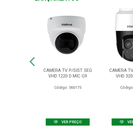
TV VHD 3520 D
CAMERA TV P/SIST. SEG
CAMERA TV 
 COLOR+
VHD 1220 D MIC G9
VHD 320
: 560108
Código: 560175
Código
R PREÇO
VER PREÇO
VE