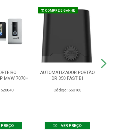
COMPRE E GANHE
ORTEIRO
AUTOMATIZADOR PORTÃO
SENSOR ATIVO
IP MVW 7070+
DR 350 FAST BI
 520040
Código: 660168
Código:
 PREÇO
VER PREÇO
VER