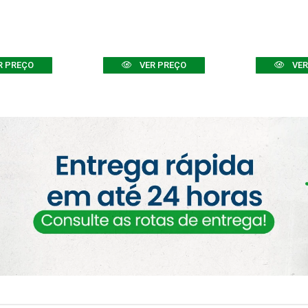
R PREÇO
VER PREÇO
VER