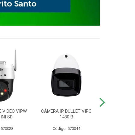
E VIDEO VIPW
CÂMERA IP BULLET VIPC
GRAVADOR 
INI SD
1430 B
MHDX 3
 570028
Código: 570044
Código: