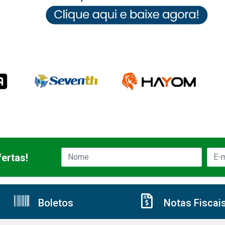
ertas!
Boletos
Notas Fiscai