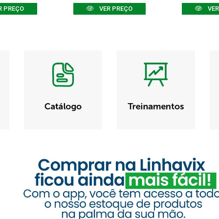
R PREÇO
VER PREÇO
VER