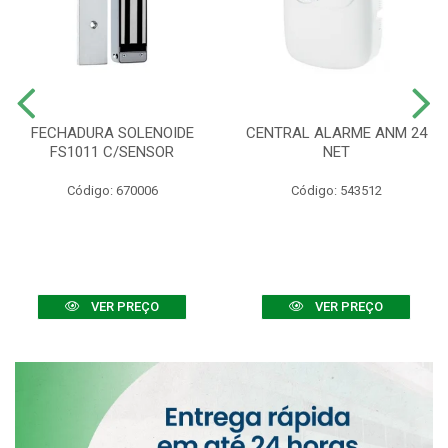
FECHADURA SOLENOIDE
CENTRAL ALARME ANM 24
FS1011 C/SENSOR
NET
Código: 670006
Código: 543512
VER PREÇO
VER PREÇO