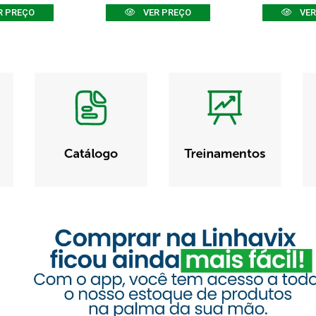
R PREÇO
VER PREÇO
VER