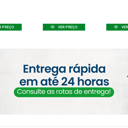
R PREÇO
VER PREÇO
VER