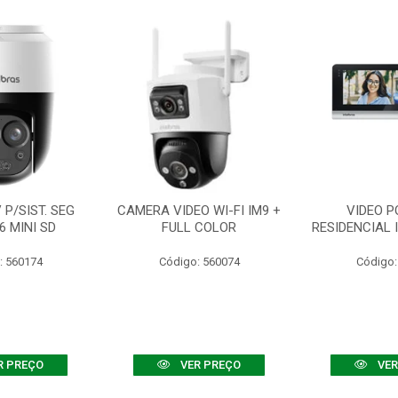
P/SIST. SEG
CAMERA VIDEO WI-FI IM9 +
VIDEO P
6 MINI SD
FULL COLOR
RESIDENCIAL 
: 560174
Código: 560074
Código:
R PREÇO
VER PREÇO
VER