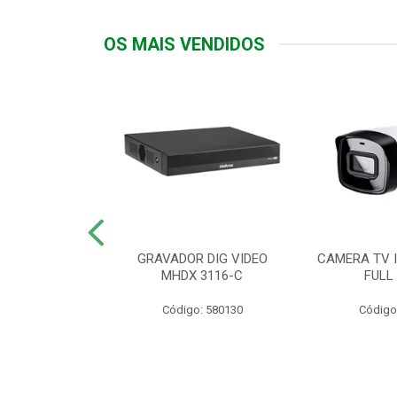
OS MAIS VENDIDOS
TTIV 600VA-
GRAVADOR DIG VIDEO
CAMERA TV I
20V
MHDX 3116-C
FULL
: 822200
Código: 580130
Código