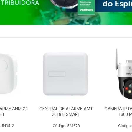
ARME ANM 24
CENTRAL DE ALARME AMT
CAMERA IP D
ET
2018 E SMART
1300 M
: 543512
Código: 543578
Código: