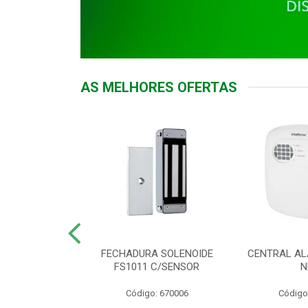
AS MELHORES OFERTAS
DOR ACESSO
FECHADURA SOLENOIDE
CENTRAL AL
 5531 MF EX
FS1011 C/SENSOR
N
: 900018
Código: 670006
Código