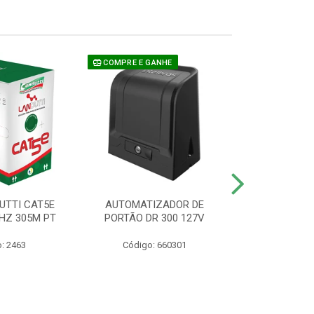
COMPRE E GANHE
UTTI CAT5E
AUTOMATIZADOR DE
CAMERA P/ S
HZ 305M PT
PORTÃO DR 300 127V
1220 BU
: 2463
Código: 660301
Código: