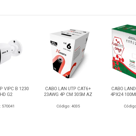
P VIPC B 1230
CABO LAN UTP CAT6+
CABO LAND
 HD G2
23AWG 4P CM 305M AZ
4PX24 100M
: 570041
Código: 4035
Código