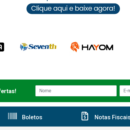
ertas!
Boletos
Notas Fiscai