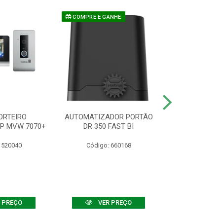
COMPRE E GANHE
ORTEIRO
AUTOMATIZADOR PORTÃO
SENSOR ATIVO
IP MVW 7070+
DR 350 FAST BI
 520040
Código: 660168
Código:
 PREÇO
VER PREÇO
VER