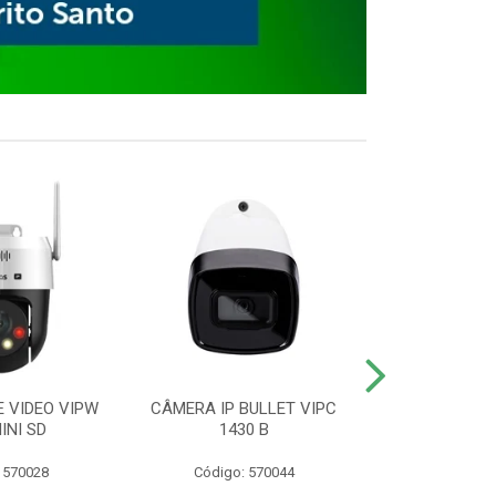
E VIDEO VIPW
CÂMERA IP BULLET VIPC
GRAVADOR 
INI SD
1430 B
MHDX 3
 570028
Código: 570044
Código: