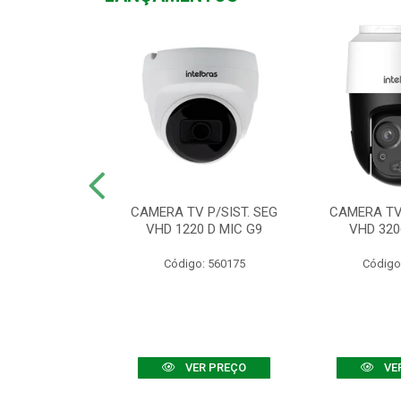
TV VHD 3520 D
CAMERA TV P/SIST. SEG
CAMERA TV 
 COLOR+
VHD 1220 D MIC G9
VHD 320
: 560108
Código: 560175
Código
R PREÇO
VER PREÇO
VE